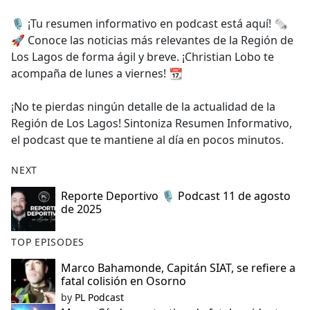
e
🎙️ ¡Tu resumen informativo en podcast está aquí! 🗞️
b
🚀 Conoce las noticias más relevantes de la Región de
o
Los Lagos de forma ágil y breve. ¡Christian Lobo te
o
acompaña de lunes a viernes! 📆
k
¡No te pierdas ningún detalle de la actualidad de la
Región de Los Lagos! Sintoniza Resumen Informativo,
el podcast que te mantiene al día en pocos minutos.
NEXT
​Reporte Deportivo 🎙️ Podcast 11 de agosto
de 2025
TOP EPISODES
Marco Bahamonde, Capitán SIAT, se refiere a
fatal colisión en Osorno
by
PL Podcast