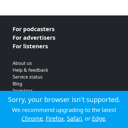
For podcasters
For advertisers
For listeners
About us
Help & feedback
Service status
Blog
Investors
Strategic review
Sorry, your browser isn't supported.
Terms & conditions
We recommend upgrading to the latest
Privacy policy
Chrome
,
Firefox
,
Safari
, or
Edge
.
Cookie policy