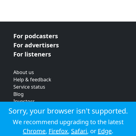
For podcasters
For advertisers
For listeners
About us
Help & feedback
Service status
Blog
Investors
Strategic review
Sorry, your browser isn't supported.
Terms & conditions
We recommend upgrading to the latest
Privacy policy
Chrome
,
Firefox
,
Safari
, or
Edge
.
Cookie policy