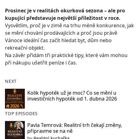
e
Prosinec je v realitách okurková sezona – ale pro
b
kupující představuje největší příležitost v roce.
o
Vysvětlím, proč je v zimě na trhu méně konkurence, jak
o
se mění chování prodávajících a proč jsou právě
k
Vánoce ideální čas začít hledat byt, dům nebo
rekreační objekt.
Na závěr přidám tři praktické tipy, které vám mohou
při nákupu ušetřit peníze i čas.
NEXT
Kolik hypoték už je moc? Co se mění u
investičních hypoték od 1. dubna 2026
TOP EPISODES
Pavla Temrová: Realitní trh čekají změny,
připravme se na ně
by
Realitní kuchařka