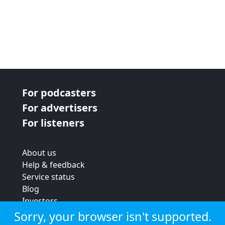
For podcasters
For advertisers
For listeners
About us
Help & feedback
Service status
Blog
Investors
Strategic review
Sorry, your browser isn't supported.