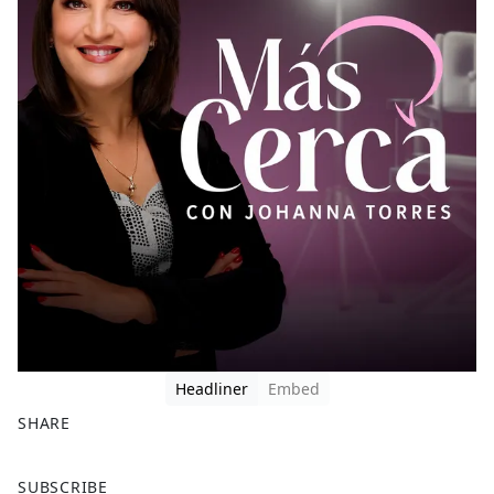
Headliner
Embed
SHARE
F
X
SUBSCRIBE