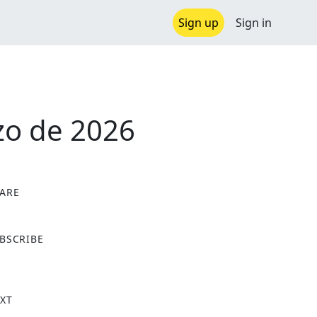
Sign up
Sign in
zo de 2026
ARE
X
BSCRIBE
XT