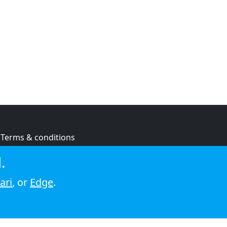
Terms & conditions
Privacy policy
.
Cookie policy
ari
, or
Edge
.