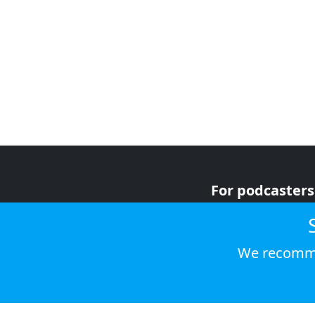
For podcasters
For advertiser
For listeners
We recomme