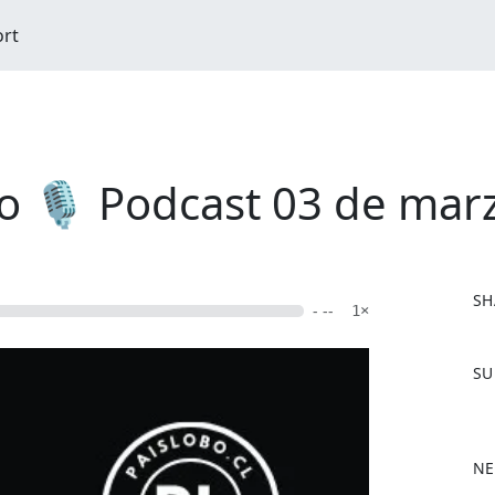
ort
o 🎙️ Podcast 03 de mar
SH
- --
1×
F
SU
a
c
e
b
NE
o