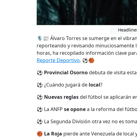
Headline
🎙️📰 Álvaro Torres se sumerge en el vibra
reporteando y revisando minuciosamente las
horas, ha recopilado información clave pa
Reporte Deportivo
. ⚽🏀
⚽
Provincial Osorno
debuta de visita est
⚽ ¿Cuándo jugará de
local
?
⚽
Nuevas reglas
del fútbol se aplicarán en
⚽ La ANFP
se opone
a la reforma del fútbo
⚽ La Segunda División otra vez no es tom
🏀
La Roja
pierde ante Venezuela de local y