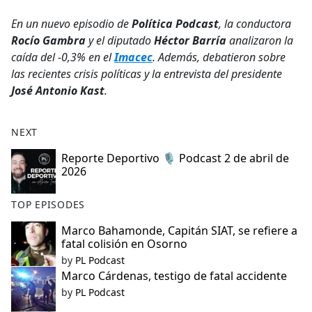
e
En un nuevo episodio de
Política Podcast
, la conductora
b
Rocío Gambra
y el diputado
Héctor Barría
analizaron la
o
caída del -0,3% en el
Imacec
. Además, debatieron sobre
o
las recientes crisis políticas y la entrevista del presidente
k
José Antonio Kast
.
NEXT
Reporte Deportivo 🎙️ Podcast 2 de abril de
2026
TOP EPISODES
Marco Bahamonde, Capitán SIAT, se refiere a
fatal colisión en Osorno
by
PL Podcast
Marco Cárdenas, testigo de fatal accidente
by
PL Podcast