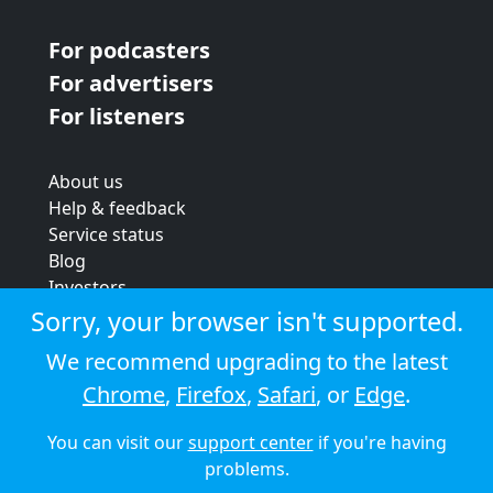
For podcasters
For advertisers
For listeners
About us
Help & feedback
Service status
Blog
Investors
Strategic review
Sorry, your browser isn't supported.
Terms & conditions
We recommend upgrading to the latest
Privacy policy
Chrome
,
Firefox
,
Safari
, or
Edge
.
Cookie policy
You can visit our
support center
if you're having
© 2026 Audioboom
problems.