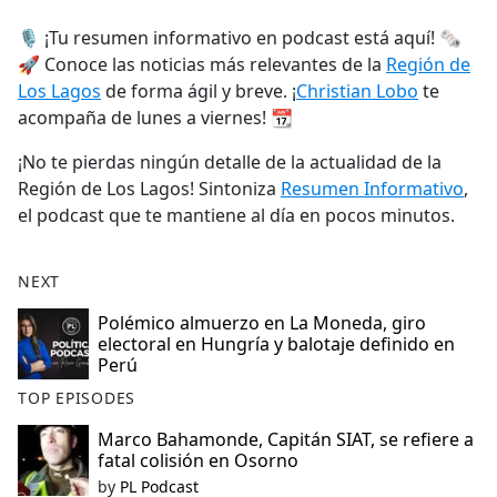
e
🎙️ ¡Tu resumen informativo en podcast está aquí! 🗞️
b
🚀 Conoce las noticias más relevantes de la
Región de
o
Los Lagos
de forma ágil y breve. ¡
Christian Lobo
te
o
acompaña de lunes a viernes! 📆
k
¡No te pierdas ningún detalle de la actualidad de la
Región de Los Lagos! Sintoniza
Resumen Informativo
,
el podcast que te mantiene al día en pocos minutos.
NEXT
Polémico almuerzo en La Moneda, giro
electoral en Hungría y balotaje definido en
Perú
TOP EPISODES
Marco Bahamonde, Capitán SIAT, se refiere a
fatal colisión en Osorno
by
PL Podcast