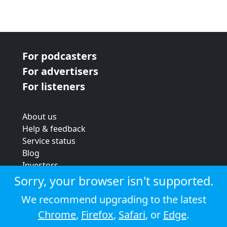
For podcasters
For advertisers
For listeners
About us
Help & feedback
Service status
Blog
Investors
Strategic review
Sorry, your browser isn't supported.
Terms & conditions
We recommend upgrading to the latest
Privacy policy
Chrome
,
Firefox
,
Safari
, or
Edge
.
Cookie policy