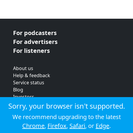
For podcasters
For advertisers
For listeners
About us
Help & feedback
Service status
Blog
Investors
Strategic review
Sorry, your browser isn't supported.
Terms & conditions
We recommend upgrading to the latest
Privacy policy
Chrome
,
Firefox
,
Safari
, or
Edge
.
Cookie policy