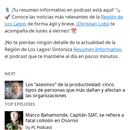
e
🎙️ ¡Tu resumen informativo en podcast está aquí! 🗞️
b
🚀 Conoce las noticias más relevantes de la
Región de
o
Los Lagos
de forma ágil y breve. ¡
Christian Lobo
te
o
acompaña de lunes a viernes! 📆
k
¡No te pierdas ningún detalle de la actualidad de la
Región de Los Lagos! Sintoniza
Resumen Informativo
,
el podcast que te mantiene al día en pocos minutos.
NEXT
Los “asesinos” de la productividad: cinco
tipos de personas que más dañan y afectan a
las organizaciones
TOP EPISODES
Marco Bahamonde, Capitán SIAT, se refiere a
fatal colisión en Osorno
by
PL Podcast