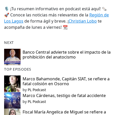
e
🎙️ ¡Tu resumen informativo en podcast está aquí! 🗞️
b
🚀 Conoce las noticias más relevantes de la
Región de
o
Los Lagos
de forma ágil y breve. ¡
Christian Lobo
te
o
acompaña de lunes a viernes! 📆
k
NEXT
Banco Central advierte sobre el impacto de la
prohibición del anatocismo
TOP EPISODES
Marco Bahamonde, Capitán SIAT, se refiere a
fatal colisión en Osorno
by
PL Podcast
Marco Cárdenas, testigo de fatal accidente
by
PL Podcast
Fiscal María Angelica de Miguel se refiere a