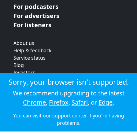
For podcasters
For advertisers
For listeners
About us
Help & feedback
Service status
Blog
Investors
Strategic review
Sorry, your browser isn't supported.
Terms & conditions
We recommend upgrading to the latest
Privacy policy
Chrome
,
Firefox
,
Safari
, or
Edge
.
Cookie policy
You can visit our
support center
if you're having
© 2026 Audioboom
problems.