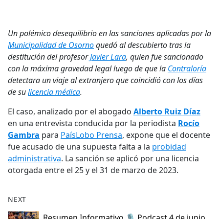
a
c
e
Un polémico desequilibrio en las sanciones aplicadas por la
b
Municipalidad de Osorno
quedó al descubierto tras la
o
destitución del profesor
Javier Lara
, quien fue sancionado
o
con la máxima gravedad legal luego de que la
Contraloría
k
detectara un viaje al extranjero que coincidió con los días
de su
licencia médica
.
El caso, analizado por el abogado
Alberto Ruiz Díaz
en una entrevista conducida por la periodista
Rocío
Gambra
para
PaísLobo Prensa
, expone que el docente
fue acusado de una supuesta falta a la
probidad
administrativa
. La sanción se aplicó por una licencia
otorgada entre el 25 y el 31 de marzo de 2023.
NEXT
Resumen Informativo 🎙️ Podcast 4 de junio