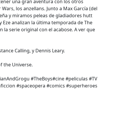
 tener una gran aventura con los otros
Wars, los anzellans. Junto a Max García (del
seña y miramos peleas de gladiadores hutt
Eze analizan la última temporada de The
n la serie original con el acabose. A ver que
ance Calling, y Dennis Leary.
f the Universe.
ianAndGrogu #TheBoys#cine #peliculas #TV
aficcion #spaceopera #comics #superheroes