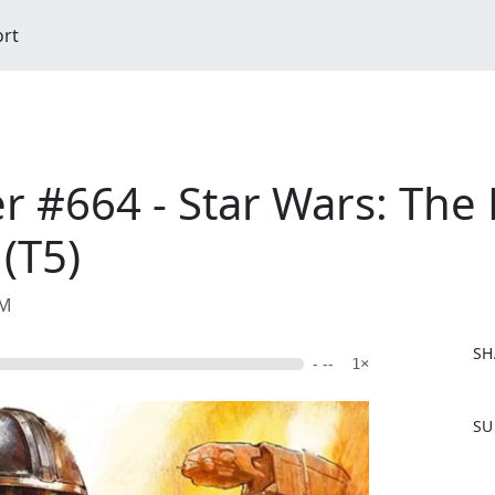
ort
er #664 - Star Wars: Th
(T5)
AM
SH
- --
1×
F
SU
a
c
e