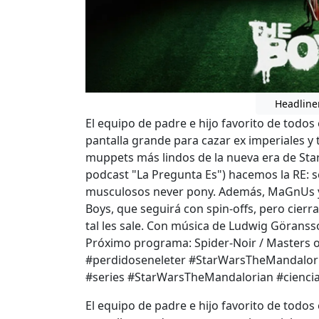
Headline
El equipo de padre e hijo favorito de todos 
pantalla grande para cazar ex imperiales y
muppets más lindos de la nueva era de Star 
podcast "La Pregunta Es") hacemos la RE: 
musculosos never pony. Además, MaGnUs y 
Boys, que seguirá con spin-offs, pero cierra
tal les sale. Con música de Ludwig Göransso
Próximo programa: Spider-Noir / Masters of the Un
#perdidoseneleter #StarWarsTheMandalor
#series #StarWarsTheMandalorian #cienci
El equipo de padre e hijo favorito de todos 