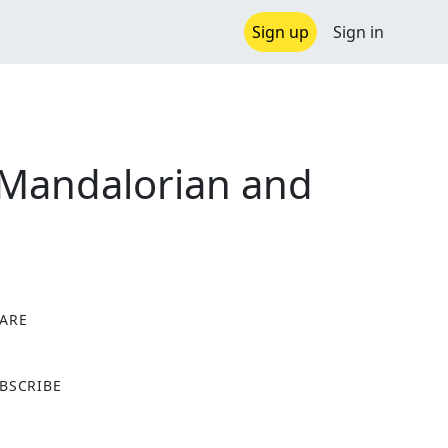
Sign up
Sign in
e Mandalorian and
ARE
X
BSCRIBE