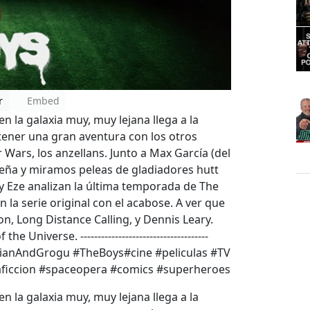
r
Embed
en la galaxia muy, muy lejana llega a la
 tener una gran aventura con los otros
Wars, los anzellans. Junto a Max García (del
seña y miramos peleas de gladiadores hutt
Eze analizan la última temporada de The
n la serie original con el acabose. A ver que
n, Long Distance Calling, y Dennis Leary.
iverse. -------------------------------------
ianAndGrogu #TheBoys#cine #peliculas #TV
aficcion #spaceopera #comics #superheroes
en la galaxia muy, muy lejana llega a la