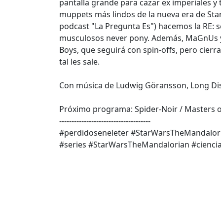
pantalla grande para cazar ex imperiales y
muppets más lindos de la nueva era de Star 
podcast "La Pregunta Es") hacemos la RE: 
musculosos never pony. Además, MaGnUs y 
Boys, que seguirá con spin-offs, pero cierra
tal les sale.
Con música de Ludwig Göransson, Long Dist
Próximo programa: Spider-Noir / Masters o
-------------------------------------
#perdidoseneleter #StarWarsTheMandalor
#series #StarWarsTheMandalorian #cienci