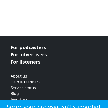
For podcasters
For advertisers
For listeners
About us
Help & feedback
Service status
Blog
Investors
Strategic review
Sorry, your browser isn't supported.