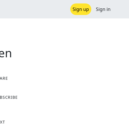
Sign up
Sign in
nen
ARE
X
BSCRIBE
XT