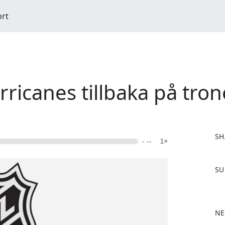
ort
rricanes tillbaka på tro
SH
- --
1×
F
SU
a
c
e
b
NE
o