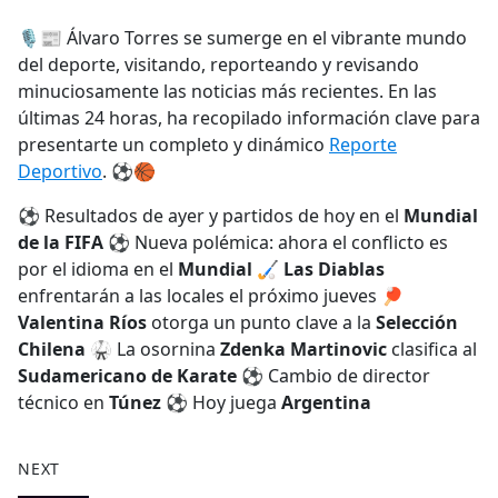
e
🎙️📰 Álvaro Torres se sumerge en el vibrante mundo
b
del deporte, visitando, reporteando y revisando
o
minuciosamente las noticias más recientes. En las
o
últimas 24 horas, ha recopilado información clave para
k
presentarte un completo y dinámico
Reporte
Deportivo
. ⚽🏀
⚽ Resultados de ayer y partidos de hoy en el
Mundial
de la FIFA
⚽ Nueva polémica: ahora el conflicto es
por el idioma en el
Mundial
🏑
Las Diablas
enfrentarán a las locales el próximo jueves 🏓
Valentina Ríos
otorga un punto clave a la
Selección
Chilena
🥋 La osornina
Zdenka Martinovic
clasifica al
Sudamericano de Karate
⚽ Cambio de director
técnico en
Túnez
⚽ Hoy juega
Argentina
NEXT