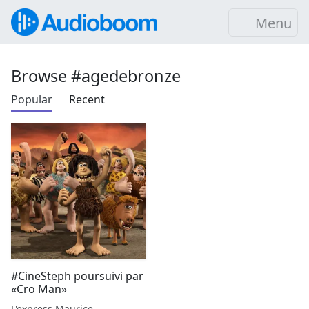
Menu
Browse #agedebronze
Popular
Recent
#CineSteph poursuivi par
«Cro Man»
L'express Maurice