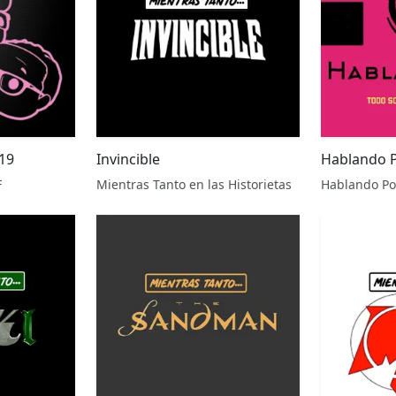
19
Invincible
Hablando 
F
Mientras Tanto en las Historietas
Hablando Po