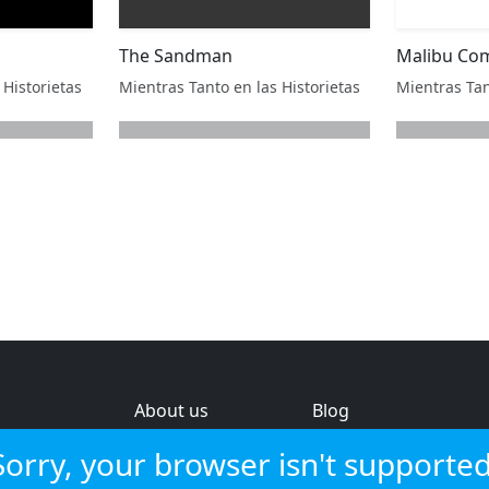
The Sandman
Malibu Co
 Historietas
Mientras Tanto en las Historietas
Mientras Tan
About us
Blog
s
Help & feedback
Investors
Sorry, your browser isn't supported
Service status
Strategic review