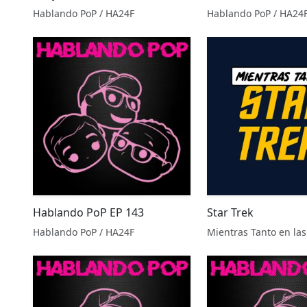
Hablando PoP / HA24F
Hablando PoP / HA24
Hablando PoP EP 143
Star Trek
Hablando PoP / HA24F
Mientras Tanto en las