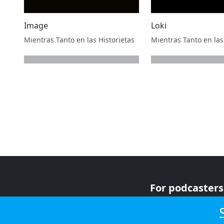
Image
Loki
Mientras Tanto en las Historietas
Mientras Tanto en las
next page
For podcasters
For advertiser
For listeners