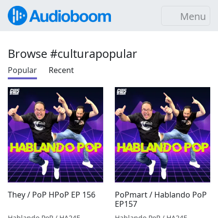
Menu
Browse #culturapopular
Popular
Recent
They / PoP HPoP EP 156
PoPmart / Hablando PoP
EP157
Hablando PoP / HA24F
Hablando PoP / HA24F