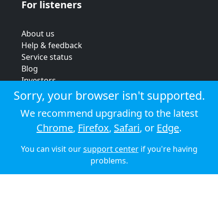
For listeners
About us
Help & feedback
Service status
Blog
Investors
Strategic review
Sorry, your browser isn't supported.
Terms & conditions
We recommend upgrading to the latest
Privacy policy
Chrome
,
Firefox
,
Safari
, or
Edge
.
Cookie policy
You can visit our
support center
if you're having
© 2026 Audioboom
problems.