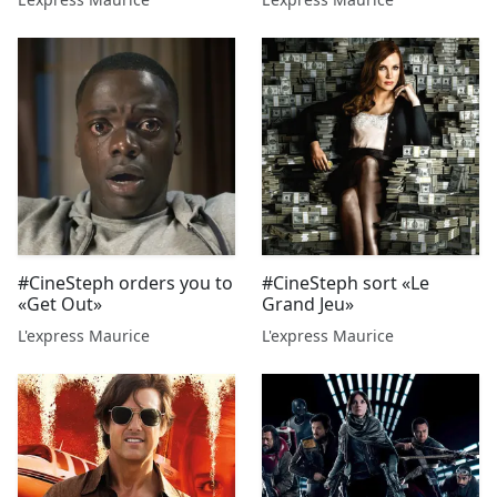
#CineSteph orders you to
#CineSteph sort «Le
«Get Out»
Grand Jeu»
L'express Maurice
L'express Maurice