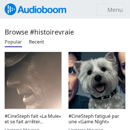
Menu
Browse #histoirevraie
Popular
Recent
#CineSteph fait «La Mule»
#CineSteph fatigué par
et se fait arrêter...
une «Game Night»
L'express Maurice
L'express Maurice