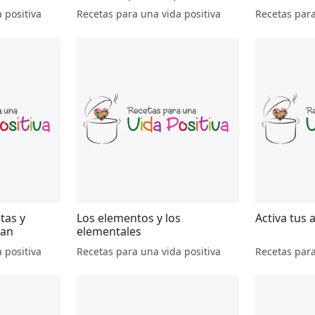
 positiva
Recetas para una vida positiva
Recetas para
tas y
Los elementos y los
Activa tus 
tan
elementales
 positiva
Recetas para una vida positiva
Recetas para