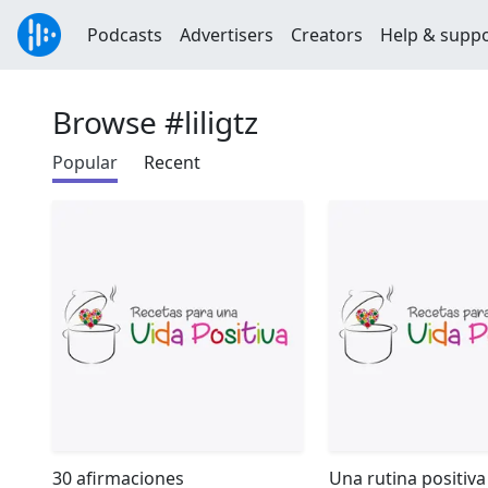
Podcasts
Advertisers
Creators
Help & supp
Browse #liligtz
Popular
Recent
30 afirmaciones
Una rutina positiva