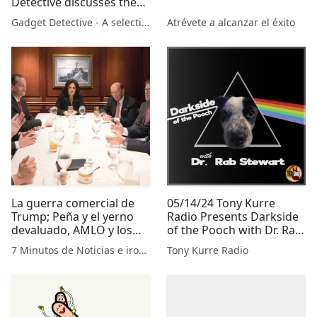
Detective discusses the
latest tech news on BBC
Gadget Detective - A selection of free tech advice & tech news broadcasts by Fevzi Turkalp on the BBC & elsewhere
Atrévete a alcanzar el éxito
Radio Berkshire
La guerra comercial de
05/14/24 Tony Kurre
Trump; Peña y el yerno
Radio Presents Darkside
devaluado, AMLO y los
of the Pooch with Dr. Rab
demagogos
Stewart
7 Minutos de Noticias e ironías
Tony Kurre Radio