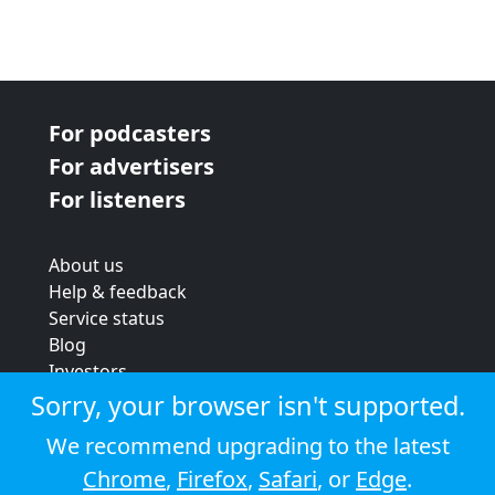
For podcasters
For advertisers
For listeners
About us
Help & feedback
Service status
Blog
Investors
Strategic review
Sorry, your browser isn't supported.
Terms & conditions
We recommend upgrading to the latest
Privacy policy
Chrome
,
Firefox
,
Safari
, or
Edge
.
Cookie policy