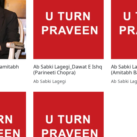
hamitabh
Ab Sabki Lagegi_Dawat E Ishq
Ab Sabki L
(Parineeti Chopra)
(Amitabh B
Ab Sabki Lagegi
Ab Sabki La