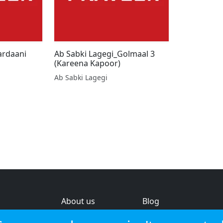
ardaani
Ab Sabki Lagegi_Golmaal 3
(Kareena Kapoor)
Ab Sabki Lagegi
About us
Blog
s
Help & feedback
Investors