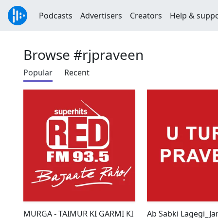
Podcasts
Advertisers
Creators
Help & supp
Browse #rjpraveen
Popular
Recent
MURGA - TAIMUR KI GARMI KI
Ab Sabki Lagegi_Ja