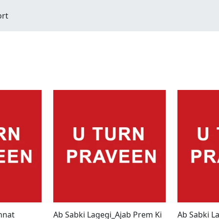
ort
nnat
Ab Sabki Lagegi_Ajab Prem Ki
Ab Sabki L