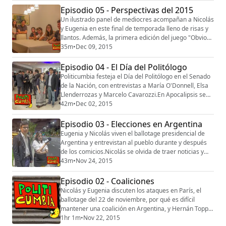
Episodio 05 - Perspectivas del 2015
Un ilustrado panel de mediocres acompañan a Nicolás
y Eugenia en este final de temporada lleno de risas y
llantos. Además, la primera edición del juego "Obvio
Robbio/De Una Luna".
35m
•
Dec 09, 2015
Episodio 04 - El Día del Politólogo
Politicumbia festeja el Día del Politólogo en el Senado
de la Nación, con entrevistas a María O'Donnell, Elsa
Llenderrozas y Marcelo Cavarozzi.En Apocalipsis se
discute el nuevo gabinete con los aportes de Hermes
42m
•
Dec 02, 2015
Binner y Enrique Piñeyro.
Episodio 03 - Elecciones en Argentina
Eugenia y Nicolás viven el ballotage presidencial de
Argentina y entrevistan al pueblo durante y después
de los comicios.Nicolás se olvida de traer noticias y
una señora se niega a ser entrevistada por miedo a
43m
•
Nov 24, 2015
perder su trabajo, donde no le permitían votar a
Mauricio Macri.
Episodio 02 - Coaliciones
Nicolás y Eugenia discuten los ataques en París, el
ballotage del 22 de noviembre, por qué es difícil
mantener una coalición en Argentina, y Hernán Toppi
nos revela quién es el Petyr Baelish de la política
1hr 1m
•
Nov 22, 2015