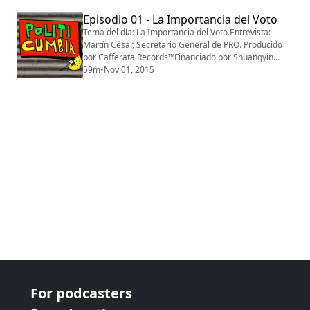
Episodio 01 - La Importancia del Voto
Tema del día: La Importancia del Voto.Entrevista:
Martín César, Secretario General de PRO. Producido
por Cafferata Records™Financiado por Shuangyin
Dong Feng Co. Ltd.
59m
•
Nov 01, 2015
For podcasters