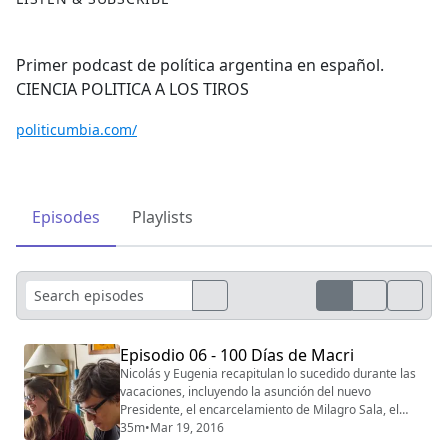
Primer podcast de política argentina en español.
CIENCIA POLITICA A LOS TIROS
politicumbia.com/
Episodes
Playlists
Episodio 06 - 100 Días de Macri
Nicolás y Eugenia recapitulan lo sucedido durante las
vacaciones, incluyendo la asunción del nuevo
Presidente, el encarcelamiento de Milagro Sala, el
escándalo en Brasil, y Mauricio Yattah, precandidato a
35m
•
Mar 19, 2016
Presidente, describe el Proyecto Siglo XXI.