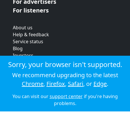
For advertisers
For listeners
About us
Help & feedback
Service status
Blog
Investors
Strategic review
Sorry, your browser isn't supported.
Terms & conditions
We recommend upgrading to the latest
Privacy policy
Chrome
,
Firefox
,
Safari
, or
Edge
.
Cookie policy
You can visit our
support center
if you're having
© 2026 Audioboom
problems.