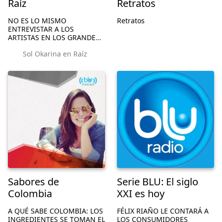
Raíz
Retratos
NO ES LO MISMO
Retratos
ENTREVISTAR A LOS
ARTISTAS EN LOS GRANDES
ESCENARIOS, ES MEJOR
Sol Okarina en Raíz
METERSE EN SU CASA,
CONOCER SU INTIMIDAD Y
ESCUCHAR LOS SONIDOS
QUE ALLÍ SE PRODUCEN.
BUSCAR HÉRORES
MUSICALES EN LAS B...
Sabores de
Serie BLU: El siglo
Colombia
XXI es hoy
A QUÉ SABE COLOMBIA: LOS
FÉLIX RIAÑO LE CONTARÁ A
INGREDIENTES SE TOMAN EL
LOS CONSUMIDORES