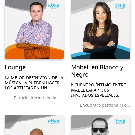
DE HUMOR.
Lounge
Mabel, en Blanco y
Negro
LA MEJOR DEFINICIÓN DE LA
MÚSICA LA PUEDEN HACER
NCUENTRO ÍNTIMO ENTRE
LOS ARTISTAS EN UN
MABEL LARA Y SUS
MOMENTO ACÚSTICO,
INVITADOS ESPECIALES.
El rock alternativo de la mano de Burana Polar
ÍNTIMO, REAL, DONDE
VIDA, OBRA, FAMILIA, PAÍS,
IMPROVISAR ES SACAR LO
Encuentro personal: Felipe Peláez
TODO EN UN SOLO LUGAR
MEJOR DEL ALMA.
DESDE EL PUNTO DE VISTA
DE CADA UNO DE LOS
PROTAGONISTAS.