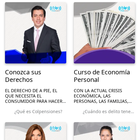
REGIONALISMOS.
ESTÁ PRINCIPALMENTE
CENTRADO EN LAS REDES
SOCIALES, POR ESTAR AÚN
EN...
Conozca sus
Curso de Economía
Derechos
Personal
EL DERECHO DE A PIE, EL
CON LA ACTUAL CRISIS
QUE NECESITA EL
ECONÓMICA, LAS
CONSUMIDOR PARA HACER
PERSONAS, LAS FAMILIAS,
VALER SUS DERECHOS Y
LOS PEQUEÑOS NEGOCIOS Y
¿Qué es Colpensiones?
¿Cuándo es delito tener dinero en el exterior?
GARANTÍAS. ACCESO RÁPIDO
EMPRESAS NECESITAN
A LOS PROCESOS DE LA
HERRAMIENTAS PARA
JUSTICIA MÁS COMUNES.
MEJORAR SUS FINANZAS,
OPTIMIZAR EL GASTO Y
GENERAR ALTERNATIVAS
PARA SUS COS...