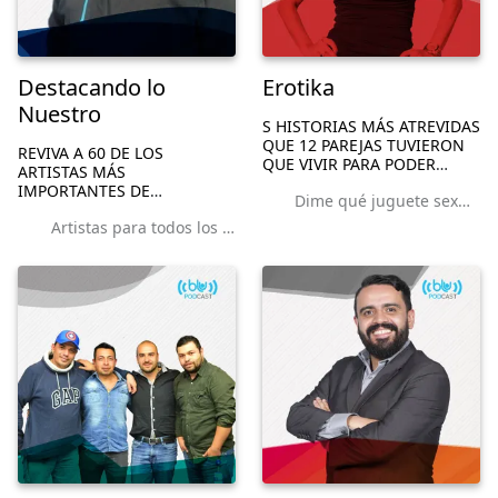
Destacando lo
Erotika
Nuestro
S HISTORIAS MÁS ATREVIDAS
QUE 12 PAREJAS TUVIERON
REVIVA A 60 DE LOS
QUE VIVIR PARA PODER
ARTISTAS MÁS
ENCONTRAR EL LÍMITE DE
IMPORTANTES DE
Dime qué juguete sexual usas y te diré quién soy
SUS PASIONES. UNA MIRADA
COLOMBIA, DE ANTES, DE
AL EROTISMO DESDE SUS
Artistas para todos los gustos
AHORA, DESTACANDO SU
PROTAGONISTAS, DE LOS
PAPEL DENTRO DE LA
QUE NO SE ATREVEN A
HISTORIA DEL ARTE Y DE LA
MIRAR A LOS OJ...
MÚSICA, EXPLORANDO SUS
EMOCIONES Y
MOTIVACIONES.