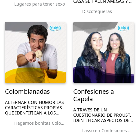
CASA SE HACEN AMIGAS Y SE
Lugares para tener sexo
EN ESTOS DÍAS,
MUESTRAN UNA A LA OTRA
REMEMBRANDO,
Discotequeras
EL VERDADERO "YO",
RECONSTRUYENDO ESA
HABLANDO Y SIENDO COMO
IDENTIDAD DE CRECER EN
REALMENTE SON.
LOS OCHENTAS.
Colombianadas
Confesiones a
Capela
ALTERNAR CON HUMOR LAS
CARACTERÍSTICAS PROPIAS
A TRAVÉS DE UN
QUE IDENTIFICAN A LOS
CUESTIONARIO DE PROUST,
COLOMBIANOS. LA
IDENTIFICAR ASPECTOS DE
Hagamos bonitas Colombianadas
TRIVALIZACIÓN DE SUS
LA PERSONALIDAD DE UN
COSTUMBRES, DIALECTOS,
Lasso en Confesiones a Capela
ARTISTA O DE UNA BANDA,
MANERAS DE SER, LOS
CUYO RECONOCIMIENTO