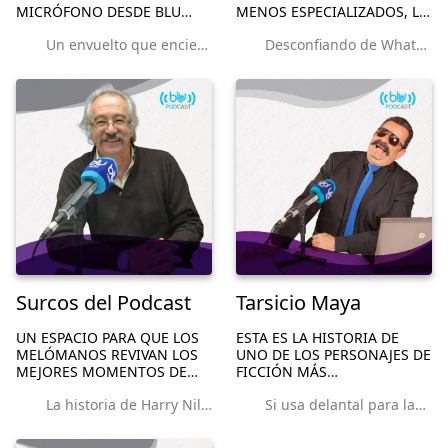
MICRÓFONO DESDE BLU
MENOS ESPECIALIZADOS, LO
HASTA SU COCINA PARA
QUE REALMENTE NECESITAN
Un envuelto que encierra nuestra diversidad: el tamal
Desconfiando de WhatsApp
ANTOJARLO CON LOS
TECNOLOGICAMENTE: EL
MANJARES DE NUESTRA
ARTEFACTO CORRECTO POR
TIERRA.
EL MENOR PRECIO.
Surcos del Podcast
Tarsicio Maya
UN ESPACIO PARA QUE LOS
ESTA ES LA HISTORIA DE
MELÓMANOS REVIVAN LOS
UNO DE LOS PERSONAJES DE
MEJORES MOMENTOS DE
FICCIÓN MÁS
SUS ARTISTAS FAVORITOS,
CONTROVERTIDOS DE VOZ
La historia de Harry Nilson
Si usa delantal para lavar platos... se está poniendo viejo: 'Tarsicio'
ACOMPAÑADOS DE LAS
POPULI, EL PROGRAMA DE
NOTAS MÁS
HUMOR POLÍTICO DE BLU
REPRESENTATIVAS DE SU
RADIO. TARSICIO MAYA HA