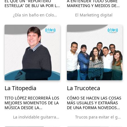
EL QUE UN "REPORTERO
A ENTENDER TODO SOBRE
ESTRELLA" DE BLU VA POR LA
MARKETING Y MEDIOS DE
CIUDAD PIDIÉNDO A
COMUNICACIÓN. NUEVAS
¿Día sin baño en Colombia? La Noticia Mentirosa
El Marketing digital
ALGUNOS ESPONTÁNEOS
IDEAS DE MERCADO,
QUE LE AYUDEN A
CAMPAÑAS, ESTRATEGIAS,
CONSTRUIR UNA NOTICIA
PROGRAMAS DE TV,
FALSA.
TECNOLOGÍA, TENDENCIAS,
REDES SOCIALES.
La Titopedia
La Trucoteca
TITO LÓPEZ RECORRERÁ LOS
CÓMO SE HACEN LAS COSAS
MEJORES MOMENTOS DE LA
MÁS USUALES Y EXTRAÑAS
MÚSICA DESDE LA
DE UNA FORMA NOVEDOSA,
EJECUCIÓN. LA SELECCIÓN
QUE PODRÍA SACAR DE
La inolvidable guitarra en Walk This Way
Trucos para evitar el guayabo
DE ACORDES Y COMPASES
APUROS A CUALQUIERA.
DE UN CONOCEDOR SOBRE
APRENDER RÁPIDAMENTE A
SUS ARTISTAS FAVORITOS.
HACER ALGO CON MUCHO