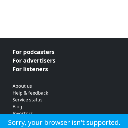
For podcasters
For advertisers
For listeners
About us
Help & feedback
Service status
Blog
Investors
Strategic review
Sorry, your browser isn't supported.
Terms & conditions