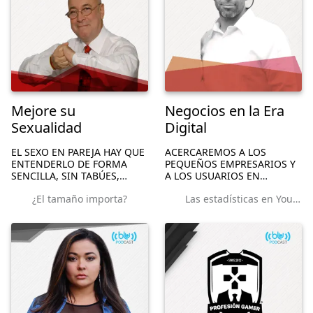
Mejore su
Negocios en la Era
Sexualidad
Digital
EL SEXO EN PAREJA HAY QUE
ACERCAREMOS A LOS
ENTENDERLO DE FORMA
PEQUEÑOS EMPRESARIOS Y
SENCILLA, SIN TABÚES,
A LOS USUARIOS EN
SACANDO HASTA CON
GENERAL DE LAS REDES
¿El tamaño importa?
Las estadísticas en YouTube
HUMOR LAS MEJORES
SOCIALES EL MANEJO
REFLEXIONES PARA UNA
CORRECTO DE LAS
VIDA LARGA.
ESTRATEGIAS PARA HACER
EMPRENDIMIENTO
EXITOSOS EN INTERNET.
UNA GUÍA PARA CUALQUIE...