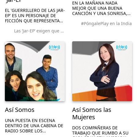
EN LA MAÑANA NADA
MEJOR QUE UNA BUENA
EL 'GUERRILLERO DE LAS JAR-
CANCIÓN Y UNA SONRISA,
EP' ES UN PERSONAJE DE
POR ESO ESTE PODCAST
FICCIÓN QUE REPRESENTA
#PóngalePlay en la India
TRAE NOTICIAS AMABLES,
CON HUMOR A LOS
ACTUALIDAD CON UNA
Las ‘Jar-EP’ exigen que los musculosos no se miren tanto al espejo
NEGOCIADORES DE LAS
VISIÓN MÁS URBANA,
FARC EN LA HABANA Y
DEPORTES CON PASIÓN Y
CARICATURIZA LAS MÁS
LOS ARTISTAS COMO
EXTRAÑAS E INUSUALES
PRINCIPAL PROT...
PETICIONES PARA ACEPTAR
UN...
Así Somos
Así Somos las
Mujeres
UNA PUESTA EN ESCENA
DENTRO DE UNA CABINA DE
DOS COMPAÑERAS DE
RADIO SOBRE LOS
TRABAJO QUE RUMBO A SU
DESGASTES DE SER ADULTO