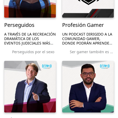
Perseguidos
Profesión Gamer
A TRAVÉS DE LA RECREACIÓN
UN PODCAST DIRIGIDO A LA
DRAMÁTICA DE LOS
COMUNIDAD GAMER,
EVENTOS JUDICIALES MÁS
DONDE PODRÁN APRENDER
REPRESENTATIVOS DE
TRUCOS, LAS NOVEDADES DE
Perseguidos por el sexo
Ser gamer también es una profesión
NUESTRO PAÍS, ENSEÑAR A
LA INDUSTRIA, EVENTOS Y
CÓMO EVITAR QUE LA
TODA LA CULTURA QUE GIRA
DELINCUENCIA PERMEE
ENTORNO AL SEGMENTO DE
NUESTRA SEGURIDAD.
LOS VIDEOJUEGOS.