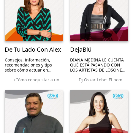
De Tu Lado Con Alex
DejaBlú
Consejos, información,
DIANA MEDINA LE CUENTA
recomendaciones y tips
QUÉ ESTÁ PASANDO CON
sobre cómo actuar en
LOS ARTISTAS DE LOSONE
situaciones de la vida diaria.
HIT WONDER DE HACE UNA
¿Cómo conquistar a una mujer en la primera cita?
Dj Oskar Lobo: El hombre tras el ‘Za Za Za’
DÉCADA EN ESPAÑOL:
ANÉCDOTAS, HISTORIAS
PERSONALES DE LOS,
AHORA, DESCONOCIDOS.