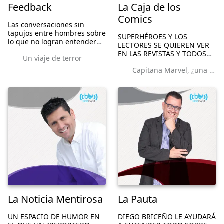
Feedback
La Caja de los
Comics
Las conversaciones sin
tapujos entre hombres sobre
SUPERHÉROES Y LOS
lo que no logran entender
LECTORES SE QUIEREN VER
de las mujeres. Esos
EN LAS REVISTAS Y TODOS
Un viaje de terror
diálogos de bar, naturales,
SE JUNTAN EN EL MISMO
abiertos y honestos sobre
Capitana Marvel, ¿una película del montón?
SITIO PARA VER DESDE LOS
sus debilidades y grandezas.
DIBUJOS SU PROPIA VIDA.
UN ESPACIO PARA LA
IMAGINACIÓN, EL
CONOCIMIENTO Y LA
FANTASÍ...
La Noticia Mentirosa
La Pauta
UN ESPACIO DE HUMOR EN
DIEGO BRICEÑO LE AYUDARÁ