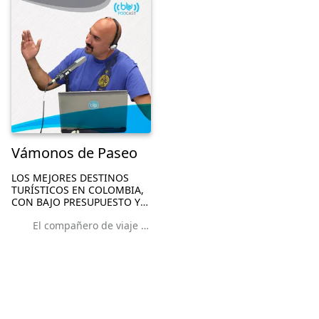
TRABAJO Y DE LA MANO DE
PASADO POR TODOS LOS
UN REAL CONOCEDOR.
NEGOCIOS POSIBLES PARA
EM...
Vámonos de Paseo
LOS MEJORES DESTINOS
TURÍSTICOS EN COLOMBIA,
CON BAJO PRESUPUESTO Y
CON TODA LA AVENTURA
El compañero de viaje que se debe evitar
INCLUIDA. UNA COMPLETA
GUÍA PARA DISFRUTAR EL
PAÍS.