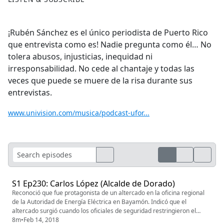
¡Rubén Sánchez es el único periodista de Puerto Rico
que entrevista como es! Nadie pregunta como él… No
tolera abusos, injusticias, inequidad ni
irresponsabilidad. No cede al chantaje y todas las
veces que puede se muere de la risa durante sus
entrevistas.
www.univision.com/musica/podcast-ufor...
S1 Ep230: Carlos López (Alcalde de Dorado)
Reconoció que fue protagonista de un altercado en la oficina regional
de la Autoridad de Energía Eléctrica en Bayamón. Indicó que el
altercado surgió cuando los oficiales de seguridad restringieron el
acceso a los alcaldes de la zona norte y a los miembros de la prensa a
8m
•
Feb 14, 2018