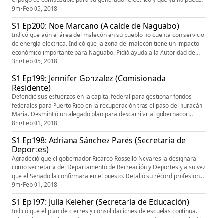
más.
9m
•
Feb 05, 2018
S1 Ep200: Noe Marcano (Alcalde de Naguabo)
Indicó que aún el área del malecón en su pueblo no cuenta con servicio
de energía eléctrica. Indicó que la zona del malecón tiene un impacto
económico importante para Naguabo. Pidió ayuda a la Autoridad de
Energía Eléctrica.
3m
•
Feb 05, 2018
S1 Ep199: Jennifer Gonzalez (Comisionada
Residente)
Defendió sus esfuerzos en la capital federal para gestionar fondos
federales para Puerto Rico en la recuperación tras el paso del huracán
Maria. Desmintió un alegado plan para descarrilar al gobernador
Ricardo Rosselló y ser ella la candidata a la Gobernación para el 2020.
8m
•
Feb 01, 2018
S1 Ep198: Adriana Sánchez Parés (Secretaria de
Deportes)
Agradeció que el gobernador Ricardo Rosselló Nevares la designara
como secretaria del Departamento de Recreación y Deportes y a su vez
que el Senado la confirmara en el puesto. Detalló su récord profesional
e indicó que su deporte favorito es el volibol.
9m
•
Feb 01, 2018
S1 Ep197: Julia Keleher (Secretaria de Educación)
Indicó que el plan de cierres y consolidaciones de escuelas continua.