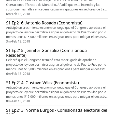
Informó sobre un incendio registrado anoche en el Centro de
Operaciones Técnicas de Monacillo. Añadió que este incendio y las
subsiguientes fallas en cadena causaron apagones en sectores de San
Juan, Trujillo Alto, Carolina, Guaynabo, Caguas, Juncos y Naranjito, entre
6m
•
Feb 13, 2018
otros.
S1 Ep216: Antonio Rosado (Economista)
Anticipó un crecimiento económico luego que el Congreso aprobara el
proyecto de ley que permitirá asignar al gobierno de Puerto Rico por lo
menos unos $15,000 millones en asignaciones para mitigar el desastre
causado por el huracán María.
3m
•
Feb 13, 2018
S1 Ep215: Jennifer González (Comisionada
Residente)
Celebró que el Congreso terminó esta madrugada de aprobar el
proyecto de ley que permitirá asignar al gobierno de Puerto Rico por lo
menos unos $16,000 millones en asignaciones para mitigar el desastre
causado por el huracán María.
6m
•
Feb 13, 2018
S1 Ep214: Gustavo Vélez (Economista)
Anticipó un crecimiento económico luego que el Congreso aprobara el
proyecto de ley que permitirá asignar al gobierno de Puerto Rico por lo
menos unos $15,000 millones en asignaciones para mitigar el desastre
causado por el huracán María.
8m
•
Feb 13, 2018
S1 Ep213: Norma Burgos - Comisionada electoral del