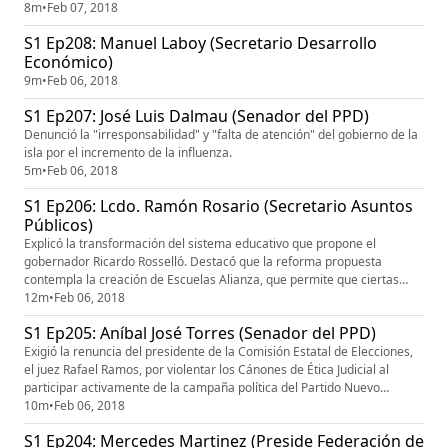
cánones de ética judicial. Le pidió la renuncia a el secretario de la
8m
•
Feb 07, 2018
Gobernación, William Villafañe, la subsecretaria de la Gobernación, Itza
S1 Ep208: Manuel Laboy (Secretario Desarrollo
García, y la jefa de la Administración para el Sustento ...
Económico)
9m
•
Feb 06, 2018
S1 Ep207: José Luis Dalmau (Senador del PPD)
Denunció la "irresponsabilidad" y "falta de atención" del gobierno de la
isla por el incremento de la influenza.
5m
•
Feb 06, 2018
S1 Ep206: Lcdo. Ramón Rosario (Secretario Asuntos
Públicos)
Explicó la transformación del sistema educativo que propone el
gobernador Ricardo Rosselló. Destacó que la reforma propuesta
contempla la creación de Escuelas Alianza, que permite que ciertas
entidades sin fines de lucro, como municipios, universidades o grupos
12m
•
Feb 06, 2018
de padres administren ciertas escuelas para mejorar la enseñanza con
S1 Ep205: Aníbal José Torres (Senador del PPD)
una administración más eficiente.
Exigió la renuncia del presidente de la Comisión Estatal de Elecciones,
el juez Rafael Ramos, por violentar los Cánones de Ética Judicial al
participar activamente de la campaña política del Partido Nuevo
Progresista durante las pasadas elecciones.
10m
•
Feb 06, 2018
S1 Ep204: Mercedes Martinez (Preside Federación de