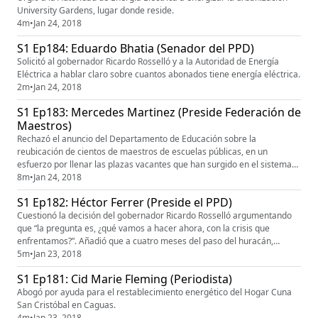
University Gardens, lugar donde reside.
4m
•
Jan 24, 2018
S1 Ep184: Eduardo Bhatia (Senador del PPD)
Solicitó al gobernador Ricardo Rosselló y a la Autoridad de Energía
Eléctrica a hablar claro sobre cuantos abonados tiene energía eléctrica.
2m
•
Jan 24, 2018
S1 Ep183: Mercedes Martinez (Preside Federación de
Maestros)
Rechazó el anuncio del Departamento de Educación sobre la
reubicación de cientos de maestros de escuelas públicas, en un
esfuerzo por llenar las plazas vacantes que han surgido en el sistema
educativo sin tener que recurrir a la contratación de personal adicional.
8m
•
Jan 24, 2018
Tronó contra la secretaria Julia Keleher y pidió su destitución.
S1 Ep182: Héctor Ferrer (Preside el PPD)
Cuestionó la decisión del gobernador Ricardo Rosselló argumentando
que “la pregunta es, ¿qué vamos a hacer ahora, con la crisis que
enfrentamos?”. Añadió que a cuatro meses del paso del huracán,
Puerto Rico es un desastre, con un gobierno ineficiente. Indicó que un
5m
•
Jan 23, 2018
millón de personas no tiene luz, una ola criminal nunca vista, 250,000
S1 Ep181: Cid Marie Fleming (Periodista)
puertorriqueños han abandonado la Isla, 40,000 puertorriqueñ...
Abogó por ayuda para el restablecimiento energético del Hogar Cuna
San Cristóbal en Caguas.
4m
•
Jan 23, 2018