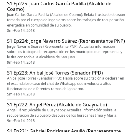
S1 Ep225: Juan Carlos García Padilla (Alcalde de
Coamo)
Juan Carlos García Padilla (Alcalde de Coamo): Relata frustrado decisión
tomada por el cuerpo de ingenieros sobre los trabajos de recuperación
energética en comunidad de su pueblo.
8m
•
Feb 14, 2018
S1 Ep224: Jorge Navarro Suárez (Representante PNP)
Jorge Navarro Suárez (Representante PNP): Actualiza información
sobre los trabajos de recuperación en los municipios que representa y
le tira con todo a la alcaldesa de San Juan.
9m
•
Feb 14, 2018
S1 Ep223: Aníbal José Torres (Senador PPD)
Aníbal José Torres (Senador PPD): Habla sobre su citación a declarar en
el escandaloso caso del chat de Whatsapp que involucra a altos
funcionarios de diferentes ramas del gobierno.
5m
•
Feb 14, 2018
S1 Ep222: Ángel Pérez (Alcalde de Guaynabo)
Ángel Pérez (Alcalde de Guaynabo): Actualiza información sobre la
recuperación de su pueblo después de los huracanes Irma y María.
9m
•
Feb 14, 2018
S1 Ep221: Gabriel Rodríguez Aguiló (Representante