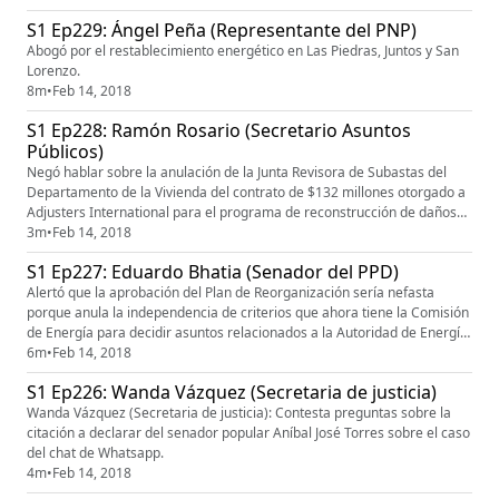
una reunión sobre la restauración eléctrica a cinco meses del paso del
S1 Ep229: Ángel Peña (Representante del PNP)
huracán María. Añadió que fue ahí que uno de los emple...
Abogó por el restablecimiento energético en Las Piedras, Juntos y San
Lorenzo.
8m
•
Feb 14, 2018
S1 Ep228: Ramón Rosario (Secretario Asuntos
Públicos)
Negó hablar sobre la anulación de la Junta Revisora de Subastas del
Departamento de la Vivienda del contrato de $132 millones otorgado a
Adjusters International para el programa de reconstrucción de daños
menores a los hogares de los damnificados por el huracán María en
3m
•
Feb 14, 2018
Puerto Rico.
S1 Ep227: Eduardo Bhatia (Senador del PPD)
Alertó que la aprobación del Plan de Reorganización sería nefasta
porque anula la independencia de criterios que ahora tiene la Comisión
de Energía para decidir asuntos relacionados a la Autoridad de Energía
Eléctrica. Opinó que sería dañino, pues crearía un organismo atado a la
6m
•
Feb 14, 2018
discreción total del Gobierno central anulando la independencia de
S1 Ep226: Wanda Vázquez (Secretaria de justicia)
juicio y acción con la que al presente cuenta ese ...
Wanda Vázquez (Secretaria de justicia): Contesta preguntas sobre la
citación a declarar del senador popular Aníbal José Torres sobre el caso
del chat de Whatsapp.
4m
•
Feb 14, 2018