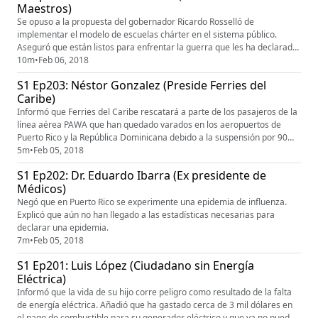
Maestros)
Se opuso a la propuesta del gobernador Ricardo Rosselló de
implementar el modelo de escuelas chárter en el sistema público.
Aseguró que están listos para enfrentar la guerra que les ha declarado
el Primer Ejecutivo al hacer el anuncio.
10m
•
Feb 06, 2018
S1 Ep203: Néstor Gonzalez (Preside Ferries del
Caribe)
Informó que Ferries del Caribe rescatará a parte de los pasajeros de la
línea aérea PAWA que han quedado varados en los aeropuertos de
Puerto Rico y la República Dominicana debido a la suspensión por 90
días de las operaciones de la línea aérea por incumplimiento de pago
5m
•
Feb 05, 2018
de las tasas y servicios aeronáuticos y aeroportuarios.
S1 Ep202: Dr. Eduardo Ibarra (Ex presidente de
Médicos)
Negó que en Puerto Rico se experimente una epidemia de influenza.
Explicó que aún no han llegado a las estadísticas necesarias para
declarar una epidemia.
7m
•
Feb 05, 2018
S1 Ep201: Luis López (Ciudadano sin Energía
Eléctrica)
Informó que la vida de su hijo corre peligro como resultado de la falta
de energía eléctrica. Añadió que ha gastado cerca de 3 mil dólares en
el pago de combustible para su generador eléctrico y que ya no puede