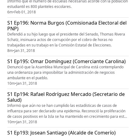
Informó que el número de escuelas necesarias acorde con la población
estudiantil es 800 planteles escolares.
6m
•
Feb 01, 2018
S1 Ep196: Norma Burgos (Comisionada Electoral del
PNP)
Defendió a su hijo luego que el presidente del Senado, Thomas Rivera
Schatz, insinuara actos de corrupción por el cobro de horas no
trabajadas en su trabajo en la Comisión Estatal de Elecciones.
8m
•
Jan 31, 2018
S1 Ep195: Omar Domínguez (Comerciante Carolina)
Denunció que la Asamblea Municipal de Carolina está contemplando
una ordenanza para imposibilitar la administración de negocios
ambulante en el pueblo.
10m
•
Jan 31, 2018
S1 Ep194: Rafael Rodríguez Mercado (Secretario de
Salud)
Informó que aún no se han cumplido las estadísticas de casos de
influenza para ser declarado una epidemia. Reconoció la proliferación
de casos positivos en la Isla se ha mantenido en crecimiento para esta
temporada 2017-2018.
10m
•
Jan 31, 2018
S1 Ep193: Josean Santiago (Alcalde de Comerío)