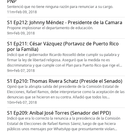
PNP
Sentenció que no tiene ninguna razón para renunciar a su cargo.
11m
•
Feb 09, 2018
S1 Ep212: Johnny Méndez - Presidente de la Camara
Propone implosionar el departamento de educación.
9m
•
Feb 09, 2018
S1 Ep211: César Vázquez (Portavoz de Puerto Rico
por la Familia)
Indicó que el gobernador Ricardo Rosselló debe cumplir su palabra y
firmar la ley de libertad religiosa. Aseguró que la medida no es
discriminatoria y que cumple con el Plan para Puerto Rico que rige el
Gobierno de Rosselló.
9m
•
Feb 07, 2018
S1 Ep210: Thomas Rivera Schatz (Preside el Senado)
Opinó que la abrupta salida del presidente de la Comisión Estatal de
Elecciones, Rafael Ramos, debe interpretarse como la aceptación de las
denuncias que se hicieron en su contra. Añadió que todos los
mencionados deben expresarse y explicar de que se trató esa
10m
•
Feb 07, 2018
conversación. Le retiró la confianza a la comisionada electoral Norma
S1 Ep209: Aníbal José Torres (Senador del PPD)
Burgos.
Indicó que era lo correcto la renuncia a la presidencia de la Comisión
Estatal de Elecciones de Rafael Ramos Sáenz, luego de que hiciera
públicos unos mensajes por WhatsApp que presuntamente violan