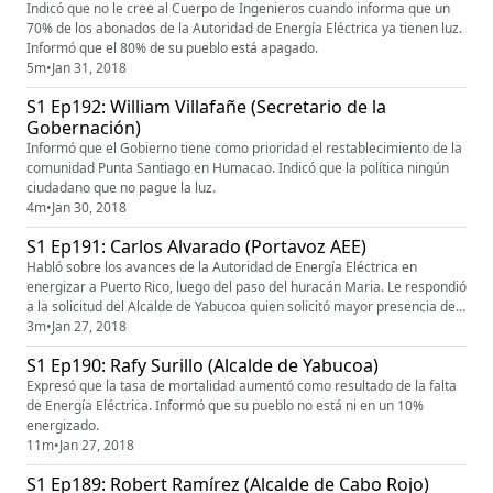
Indicó que no le cree al Cuerpo de Ingenieros cuando informa que un
70% de los abonados de la Autoridad de Energía Eléctrica ya tienen luz.
Informó que el 80% de su pueblo está apagado.
5m
•
Jan 31, 2018
S1 Ep192: William Villafañe (Secretario de la
Gobernación)
Informó que el Gobierno tiene como prioridad el restablecimiento de la
comunidad Punta Santiago en Humacao. Indicó que la política ningún
ciudadano que no pague la luz.
4m
•
Jan 30, 2018
S1 Ep191: Carlos Alvarado (Portavoz AEE)
Habló sobre los avances de la Autoridad de Energía Eléctrica en
energizar a Puerto Rico, luego del paso del huracán Maria. Le respondió
a la solicitud del Alcalde de Yabucoa quien solicitó mayor presencia de
brigadas en su pueblo.
3m
•
Jan 27, 2018
S1 Ep190: Rafy Surillo (Alcalde de Yabucoa)
Expresó que la tasa de mortalidad aumentó como resultado de la falta
de Energía Eléctrica. Informó que su pueblo no está ni en un 10%
energizado.
11m
•
Jan 27, 2018
S1 Ep189: Robert Ramírez (Alcalde de Cabo Rojo)