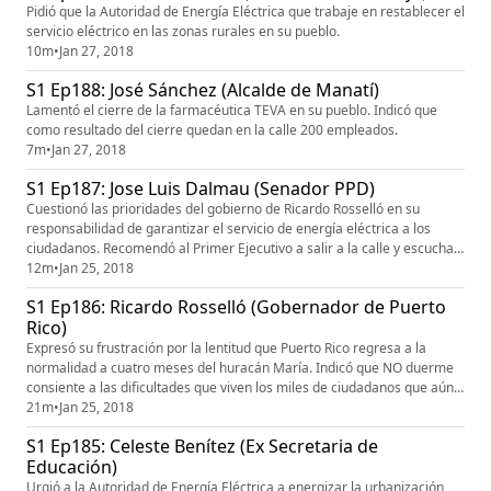
Pidió que la Autoridad de Energía Eléctrica que trabaje en restablecer el
servicio eléctrico en las zonas rurales en su pueblo.
10m
•
Jan 27, 2018
S1 Ep188: José Sánchez (Alcalde de Manatí)
Lamentó el cierre de la farmacéutica TEVA en su pueblo. Indicó que
como resultado del cierre quedan en la calle 200 empleados.
7m
•
Jan 27, 2018
S1 Ep187: Jose Luis Dalmau (Senador PPD)
Cuestionó las prioridades del gobierno de Ricardo Rosselló en su
responsabilidad de garantizar el servicio de energía eléctrica a los
ciudadanos. Recomendó al Primer Ejecutivo a salir a la calle y escuchar
los reclamos de la ciudadanía.
12m
•
Jan 25, 2018
S1 Ep186: Ricardo Rosselló (Gobernador de Puerto
Rico)
Expresó su frustración por la lentitud que Puerto Rico regresa a la
normalidad a cuatro meses del huracán María. Indicó que NO duerme
consiente a las dificultades que viven los miles de ciudadanos que aún
no cuentan con servicio de energía eléctrica. En otro tema, explico sus
21m
•
Jan 25, 2018
objetivos con su propuesta para privatizar la Autoridad de Energía
S1 Ep185: Celeste Benítez (Ex Secretaria de
Eléctrica.
Educación)
Urgió a la Autoridad de Energía Eléctrica a energizar la urbanización