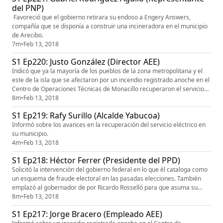
del PNP)
Favoreció que el gobierno retirara su endoso a Engery Answers,
compañía que se disponía a construir una incineradora en el municipio
de Arecibo.
7m
•
Feb 13, 2018
S1 Ep220: Justo González (Director AEE)
Indicó que ya la mayoría de los pueblos de la zona metropolitana y el
este de la isla que se afectaron por un incendio registrado anoche en el
Centro de Operaciones Técnicas de Monacillo recuperaron el servicio
de energía eléctrica. Descartó sabotaje como causante del incendio en
8m
•
Feb 13, 2018
las facilidades de la Autoridad.
S1 Ep219: Rafy Surillo (Alcalde Yabucoa)
Informó sobre los avances en la recuperación del servicio eléctrico en
su municipio.
4m
•
Feb 13, 2018
S1 Ep218: Héctor Ferrer (Presidente del PPD)
Solicitó la intervención del gobierno federal en lo que él cataloga como
un esquema de fraude electoral en las pasadas elecciones. También
emplazó al gobernador de por Ricardo Rosselló para que asuma su
responsabilidad relevando de su posición a las funcionarias
8m
•
Feb 13, 2018
identificadas en la comunicación y que diga si la referencia a las
S1 Ep217: Jorge Bracero (Empleado AEE)
iniciales RR en el chat es hacia su persona, así como que divulgue ...