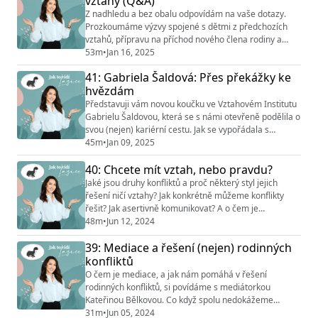
vztahy (Q&A)
kniha Jak to vidí Lasice: O vztazích z na...
Z nadhledu a bez obalu odpovídám na vaše dotazy.
Prozkoumáme výzvy spojené s dětmi z předchozích
vztahů, přípravu na příchod nového člena rodiny a
způsoby, jak obnovit vášeň ve vztahu. Zjistíte, jak
53m
•
Jan 16, 2025
nechat bývalé za sebou, jak poznat, kdy jste připraveni
41: Gabriela Šaldová: Přes překážky ke
začít znovu randit, a proč nás vztahy učí být lepšími
hvězdám
lidmi. Probereme také, jak čelit obavám z nevěry a
důležitost budování důvěry v sebe pro...
Představuji vám novou koučku ve Vztahovém Institutu
Gabrielu Šaldovou, která se s námi otevřeně podělila o
svou (nejen) kariérní cestu. Jak se vypořádala s
tragickou událostí v rodině a jak ji to transformovalo?
45m
•
Jan 09, 2025
Jak jí v životě posunula role Zavděčitelky, kterou
40: Chcete mít vztah, nebo pravdu?
dokázala nechat za sebou a stát se manažerkou, která
se nebojí překážek? Jaké lekce si odnesla a jaké
Jaké jsou druhy konfliktů a proč některý styl jejich
strategie by doporučila ženám, k...
řešení ničí vztahy? Jak konkrétně můžeme konflikty
řešit? Jak asertivně komunikovat? A o čem je
manipulativní komunikace? “Naše komunikační
48m
•
Jun 12, 2024
kompetence zvyšují naše sebevědomí.” říká
39: Mediace a řešení (nejen) rodinných
mediátorka Kateřina Bělková, která je hostem této
epizody. Poslechněte si tento díl a dozvíte se víc.
konfliktů
O čem je mediace, a jak nám pomáhá v řešení
rodinných konfliktů, si povídáme s mediátorkou
Kateřinou Bělkovou. Co když spolu nedokážeme
mluvit, ale přesto potřebujeme vyřešit problém? Co
31m
•
Jun 05, 2024