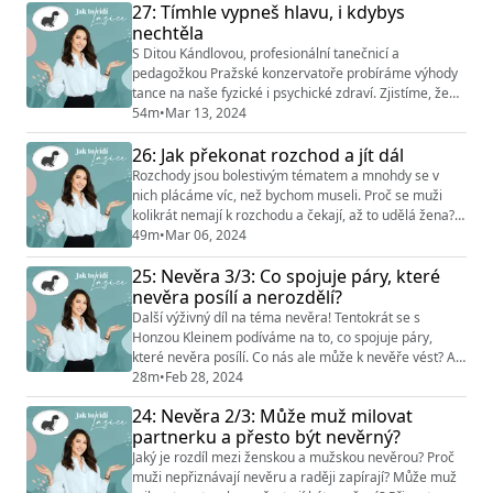
27: Tímhle vypneš hlavu, i kdybys
podělí o svůj příběh o tom, proč se rozhodla přijmout
nechtěla
víc ženské moudrosti - říká, že ženskost je magie.
Tento rozhovor nabízí vhled do t...
S Ditou Kándlovou, profesionální tanečnicí a
pedagožkou Pražské konzervatoře probíráme výhody
tance na naše fyzické i psychické zdraví. Zjistíme, že
cvičit nemusíme dlouho a těžce, ale chytře. Jak
54m
•
Mar 13, 2024
můžeme díky tanci najít větší balanc? Může být tanec
26: Jak překonat rozchod a jít dál
forma terapie? Dita říká, že tančit může každý - jak si
tedy vybrat ten správný tanec pro nás? Tento díl ve vás
Rozchody jsou bolestivým tématem a mnohdy se v
probudí chuť tančit… Sledujte @jak...
nich plácáme víc, než bychom museli. Proč se muži
kolikrát nemají k rozchodu a čekají, až to udělá žena?
Proč nastavení “nejsem dost dobrá/dobrý” může vést k
49m
•
Mar 06, 2024
rozchodu? Jak ustát rozvod i vůči dětem? Jak si vzít z
25: Nevěra 3/3: Co spojuje páry, které
rozchodu to nejlepší a jít dál? To, jak moc a jak dlouho
rozchodem trpíme, můžeme ovlivnit - o tom, jak na to,
nevěra posílí a nerozdělí?
se dozvíte v tomto dílu s ...
Další výživný díl na téma nevěra! Tentokrát se s
Honzou Kleinem podíváme na to, co spojuje páry,
které nevěra posílí. Co nás ale může k nevěře vést? A
jak poznat, jestli je to o raněném egu nebo o lásce? A
28m
•
Feb 28, 2024
jak naložit s chlapskými řečmi o jiných ženách?
24: Nevěra 2/3: Může muž milovat
Poslechněte si poslední díl z mini série o nevěře.
partnerku a přesto být nevěrný?
Chcete fungující vztah a nevíte, jak na to? Mrkněte na
web akademie.vztahovy-institut.cz a ...
Jaký je rozdíl mezi ženskou a mužskou nevěrou? Proč
muži nepřiznávají nevěru a raději zapírají? Může muž