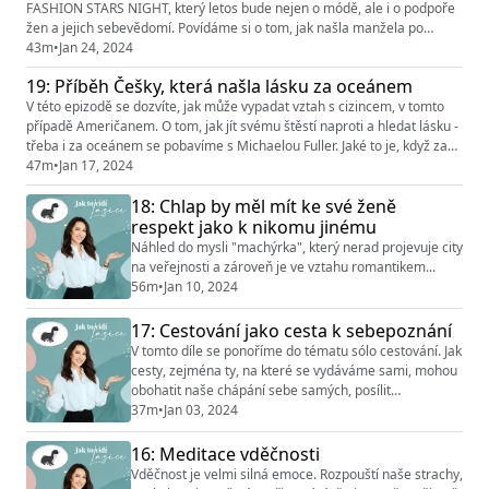
FASHION STARS NIGHT, který letos bude nejen o módě, ale i o podpoře
Co se ve vztazích naučil ...
žen a jejich sebevědomí. Povídáme si o tom, jak našla manžela po
padesátce a proč to v „druhém kole“ může být to pravé. Ale i o tom, jak
43m
•
Jan 24, 2024
prožívala rozvod a jaká je její zkušenost s mladšími muži. Janina vypráví
19: Příběh Češky, která našla lásku za oceánem
svůj příběh o seznámení s nynějším manželem, který vám ...
V této epizodě se dozvíte, jak může vypadat vztah s cizincem, v tomto
případě Američanem. O tom, jak jít svému štěstí naproti a hledat lásku -
třeba i za oceánem se pobavíme s Michaelou Fuller. Jaké to je, když za
Vámi potenciální partner přiletí na první rande až z USA? Jak udržet
47m
•
Jan 17, 2024
vztah na dálku? Proč Američan začal hledat ženu v Čechách a jak na
18: Chlap by měl mít ke své ženě
fungující vztah i přes jazykovou a kulturní bar...
respekt jako k nikomu jinému
Náhled do mysli "machýrka", který nerad projevuje city
na veřejnosti a zároveň je ve vztahu romantikem...
56m
•
Jan 10, 2024
17: Cestování jako cesta k sebepoznání
V tomto díle se ponoříme do tématu sólo cestování. Jak
cesty, zejména ty, na které se vydáváme sami, mohou
obohatit naše chápání sebe samých, posílit
sebevědomí a podpořit odvahu. O tom, jak přistoupit k
37m
•
Jan 03, 2024
tomu, když nás okolí nechápe, jestli plánovat nebo být
spontánní a jak může vypadat partnerská kompatibilita
16: Meditace vděčnosti
v cestování, se bavíme s Luckou Sukovou, fotografkou
Vděčnost je velmi silná emoce. Rozpouští naše strachy,
a sólo cestovatelkou, která řík...