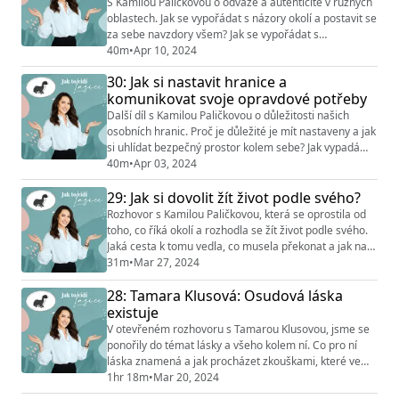
S Kamilou Paličkovou o odvaze a autenticitě v různých
oblastech. Jak se vypořádat s názory okolí a postavit se
za sebe navzdory všem? Jak se vypořádat s
nepříjemným pocitem při vystoupení z komfortní zóny?
40m
•
Apr 10, 2024
Ženy často nemůžou uspět, protože se bojí negativních
30: Jak si nastavit hranice a
reakcí okolí, říká Kamila a dává svůj pohled a podněty k
komunikovat svoje opravdové potřeby
zamyšlení také pro téma mateřství v dnešní
společnosti. Chcete v sobě probudit v...
Další díl s Kamilou Paličkovou o důležitosti našich
osobních hranic. Proč je důležité je mít nastaveny a jak
si uhlídat bezpečný prostor kolem sebe? Jak vypadá
fáze testování hranic? A co když jsme to my, kdo
40m
•
Apr 03, 2024
druhým překračujeme hranice, aniž bychom si to
29: Jak si dovolit žít život podle svého?
uvědomili? Povídáme si i o tom, že ženy často
upřednostňují potřeby druhých a kolikrát raději
Rozhovor s Kamilou Paličkovou, která se oprostila od
zůstávají v roli oběti. S tématem hranic také s...
toho, co říká okolí a rozhodla se žít život podle svého.
Jaká cesta k tomu vedla, co musela překonat a jak na
to, když chceme udělat změnu, ale máme strach z
31m
•
Mar 27, 2024
hodnocení druhých? Kamila říká, že je důležité
28: Tamara Klusová: Osudová láska
uvědomit si své naprogramované zákazy a povolení -
když je zachytíme, dokážeme s tím lépe pracovat a žít
existuje
naplněnější život. Chcete se opros...
V otevřeném rozhovoru s Tamarou Klusovou, jsme se
ponořily do témat lásky a všeho kolem ní. Co pro ní
láska znamená a jak procházet zkouškami, které ve
vztahu mohou nastat? Jak přistupuje k výchově dětí a
1hr 18m
•
Mar 20, 2024
jaké je její pojetí spokojeného vztahu? Tamara se také