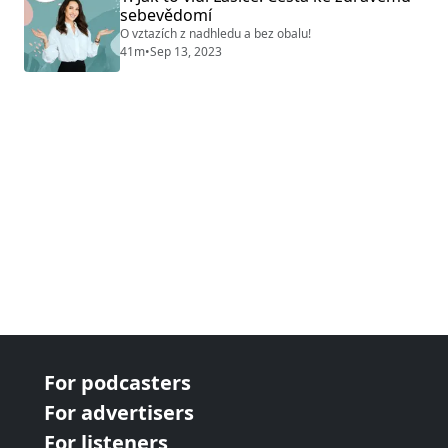
odhalit, co ve vztazích opravdu potřebujeme. Hostem
sebevědomí
dnešního dílu je Jenny Adamčíková, ktero...
O vztazích z nadhledu a bez obalu!
41m
•
Sep 13, 2023
For podcasters
For advertisers
For listeners