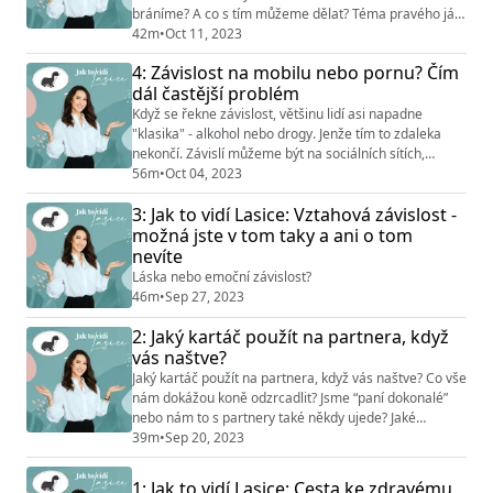
bráníme? A co s tím můžeme dělat? Téma pravého já,
seznamování a přístupu ke vztahu z pohledu
42m
•
Oct 11, 2023
autenticity jsme probraly s mojí kolegyní ze
4: Závislost na mobilu nebo pornu? Čím
Vztahového Institutu Adél Svojsíkovou. Sledujte
dál častější problém
Instagram: @jak_to_vidi_lasice & @vztahovy_institut
Když se řekne závislost, většinu lidí asi napadne
"klasika" - alkohol nebo drogy. Jenže tím to zdaleka
nekončí. Závislí můžeme být na sociálních sítích,
pornu, sexu nebo třeba i na zdánlivě pozitivních
56m
•
Oct 04, 2023
věcech jako sportu nebo práci. Jak rozpoznat, kdy je to
3: Jak to vidí Lasice: Vztahová závislost -
nevinná zábava a kdy už máme problém? Co tyto
možná jste v tom taky a ani o tom
závislosti způsobuje a jak s nimi pracovat? Vyzpovídala
jsem terapeuta a adiktologa Radka Něm...
nevíte
Láska nebo emoční závislost?
46m
•
Sep 27, 2023
2: Jaký kartáč použít na partnera, když
vás naštve?
Jaký kartáč použít na partnera, když vás naštve? Co vše
nám dokážou koně odzrcadlit? Jsme “paní dokonalé”
nebo nám to s partnery také někdy ujede? Jaké
vnímáme rozdíly mezi muži a ženami? V této epizodě
39m
•
Sep 20, 2023
se ponoříme do fascinujícího světa koučinku s koňmi a
toho, jak nám tato unikátní metoda může pomoci
1: Jak to vidí Lasice: Cesta ke zdravému