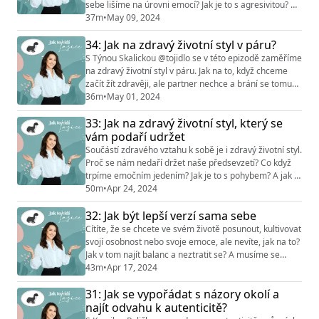
sebe lišíme na úrovni emocí? Jak je to s agresivitou? Co
je atraktivní pro muže a co pro ženy? A jaký vliv na
37m
•
May 09, 2024
naše vlastnosti má evoluce a sociální očekávání?
34: Jak na zdravý životní styl v páru?
Pokud tyto rozdíly známe, může nám to otevřít dveře k
hlubšímu porozumění sobě samým i našim
S Týnou Skalickou @tojidlo se v této epizodě zaměříme
protějškům… Sledujte Instagram @jak_to_vidi...
na zdravý životní styl v páru. Jak na to, když chceme
začít žít zdravěji, ale partner nechce a brání se tomu?
Jak do toho vstupují nejistoty? Jak nenásilně naladit
36m
•
May 01, 2024
druhého bez přesvědčování? Jak změnit zajetý režim v
33: Jak na zdravý životní styl, který se
páru nebo v rodině? A jak muži vnímají celulitidu?
Poslechněte si nový díl a dozvíte se, jak na to, aby vás
vám podaří udržet
to společně bavilo...
Součástí zdravého vztahu k sobě je i zdravý životní styl.
Proč se nám nedaří držet naše předsevzetí? Co když
trpíme emočním jedením? Jak je to s pohybem? A jak to
celé dát dohromady tak, aby to pro nás bylo udržitelné
50m
•
Apr 24, 2024
a zároveň zábavné? O tom si povídáme s Týnou
32: Jak být lepší verzí sama sebe
Skalickou, nutriční koučkou a autorkou knih Neber to
jídlo tak vážně, kterou můžete znát i z Instagramu
Cítíte, že se chcete ve svém životě posunout, kultivovat
@tojidlo. Chcete posunout vzt...
svojí osobnost nebo svoje emoce, ale nevíte, jak na to?
Jak v tom najít balanc a neztratit se? A musíme se
neustále rozvíjet? “Dřív jsem myslela hodně negativně
43m
•
Apr 17, 2024
a byla jsem přesvědčená o tom, že takhle myslím,
31: Jak se vypořádat s názory okolí a
budu myslet a že se to změnit nedá. Prací na sobě se
mi to podařilo změnit, takže z vlastní zkušenosti vím,
najít odvahu k autenticitě?
že se to změnit dá a j...