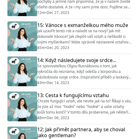
pochyby a jemně nám připomíná, že je v našem životě
všeho dostatek. A že i my sami jsme dost. Pojďme se
společně vydat na kouzelný výlet, kde bude naším
12m
•
Dec 27, 2023
velkým pomocníkem dech a srdce. Právě oni nás
zavedou do míst, na které jsme možná trochu
15: Vánoce s exmanželkou mého muže
pozapomněli. Ale kde je nám tolik dobře... Meditaci
Jak uzavřít tento rok a naladit se na nový? Jak mít
vděčnosti pro vás připravila a namluvila Olga ...
dokonalé Vánoce? Jak zlepšit váš vztah a neškodit si
svými myšlenkami? Máte správně nastavené vztahové
cíle? Je lepší rozejít se před Vánoci nebo po nich? A
45m
•
Dec 20, 2023
jaké to je trávit Vánoce s exmanželkou mého muže? O
tom a mnohem víc si povídáme s Adél Svojsíkovou.
14: Když následujete svoje srdce...
Sledujte Instagram @jak_to_vidi_lasice &
Se spisovatelkou Olgou Rusnákovou o tom, jak
@vztahovy_institut Pracovní list na bilancov...
vykročila do neznáma, když odešla z korporátu a
následovala svoje srdce. Inspirativní příběh a laskavý
rozhovor, který je o emocích a na konci vám možná
43m
•
Dec 14, 2023
ukápne slzička tak, jako nám… Olinku můžete sledovat
na Instagramu @olga.rusnakova. Její knížku
13: Cesta k fungujícímu vztahu
pohádkových příběhů, která (nejen) dětem přináší
Chcete fungující vztah, ale nevíte jak na to? Říkají o vás,
moudrost a citlivě uchopené ponaučení “Zachumlej
že jste až moc "hodní" nebo "hodné" a vaše vztahy
se,...
kvůli tomu končí? V tomto dílu probereme, jak někteří z
nás odradí protějšek hned na začátku, ale hlavně
48m
•
Dec 06, 2023
unikátní model párové dynamiky, na kterém vám
12: Jak přimět partnera, aby se choval
vysvětlím, proč možná (ne)funguje váš vztah. Co je to
vztahové lano a jak s ním můžeme pracovat? Jak může
jako gentleman?