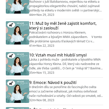
žena svým přístupem ovlivnit ...
Rozhovor s Julií Balobanovou, expertkou na etiketu a
propagátorkou elegantního chování, nabízí zajímavé
pohledy na etiketu v moderním světě i v partnerských
vztazích. Povídáme si o tom, jak elegance pomáhá k
44m
•
Nov 29, 2023
vyššímu sebevědomí i o tom, že druzí se k nám chovají
11: Muž by měl ženě zajistit komfort,
tak, jak jim dovolíme. Jak expertka na etiketu vnímá
který si zaslouží
mužské a ženské role a má to tak i u sebe doma? A jak
přistupovat k našim partnerů...
Pokračování rozhovoru s Honzou Kleinem,
podnikatelem a bývalým MMA zápasníkem. V tomto
díle probíráme spoustu třaskavých témat! Co v
podcastu například zazní? - Nevěra ve vztazích - je to
41m
•
Nov 22, 2023
"právo" na uspokojení potřeb? - Muž může dobýt celý
10: Vztah musí mít hlubší smysl
svět, ale potřebuje mít pro koho to dělat. - Ženy si něco
myslí, něco jiného říkají a něco jiného je realita. - Role
Láska z pohledu muže - podnikatele a bývalého MMA
mužů a žen ve vztazích - Chlapi se ...
zápasníka Honzy Kleina. Díl, který vás nadzvedne ze
židle, ale třeba i potěší... O čem je "miluji tě"? Bavíme
se o sobectví ve vztazích, ale i o hledání míry v tom,
35m
•
Nov 15, 2023
kdy je vztah lepší opustit, a kdy o něj naopak pečovat.
Sledujte @jak_to_vidi_lasice & @vztahovy_institut
9: Emoce: Návod k použití
V dnešním dílu se ponoříme do fascinujícího světa
emocí a začneme odhalovat, jak mohou ovlivňovat
naše rozhodování a vztahy. Od radosti po smutek, od
strachu po naději – naše emoce jsou stejně různorodé
32m
•
Nov 08, 2023
jako život sám. Co s tím, když nás v konfliktu ovládnou
emoce? Proč nám partner utíká z debaty? A jak to