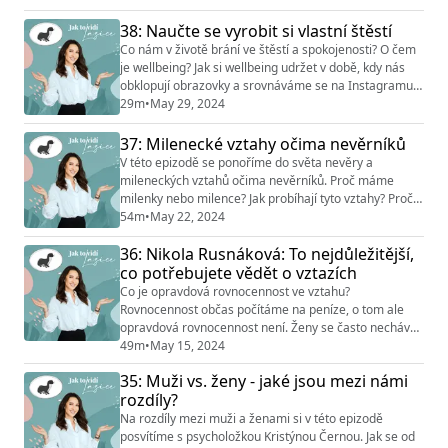
mají společného páry, které jsou na rozvod, ale ve
38: Naučte se vyrobit si vlastní štěstí
finále svůj vztah spraví a pokračují společně? A co
spojuje páry, které se dokáží rozejít v klidu? Dozvíte se
Co nám v životě brání ve štěstí a spokojenosti? O čem
v tomto podcastu. Sledujte Instagram: @jak_to_vi...
je wellbeing? Jak si wellbeing udržet v době, kdy nás
obklopují obrazovky a srovnáváme se na Instagramu?
"Jsme hodně zaměření na to, co musíme a jedeme na
29m
•
May 29, 2024
výkon." říká psycholožka Kristýna Černá, která je
hostem tohoto dílu. Jak to celé vybalancovat a vyrobit
37: Milenecké vztahy očima nevěrníků
si vlastní štěstí? Dozvíte se v této epizodě. Pro více tipů
V této epizodě se ponoříme do světa nevěry a
sledujte Instagram @ja...
mileneckých vztahů očima nevěrníků. Proč máme
milenky nebo milence? Jak probíhají tyto vztahy? Proč i
když jsou muži nespokojení v manželství a mají
54m
•
May 22, 2024
milenku, tak se nerozvedou? A je možné, že je muž
36: Nikola Rusnáková: To nejdůležitější,
doma spokojený, a přesto se uchýlí k nevěře?
Odhalíme, jaké nástrahy čekají na vztahy, které vznikly
co potřebujete vědět o vztazích
z nevěry, a co všechno se skrývá pod povrchem
Co je opravdová rovnocennost ve vztahu?
těchto...
Rovnocennost občas počítáme na peníze, o tom ale
opravdová rovnocennost není. Ženy se často nechávají
ovládnout iracionálními myšlenkami a strachy - co ale
49m
•
May 15, 2024
s tím v rámci partnerského vztahu? Jak pracovat s tím,
35: Muži vs. ženy - jaké jsou mezi námi
když se nás věci dotýkají? Co když máme pocit, že si
rozdíly?
naše místo ve vztahu musíme vybojovat? A co jste
možná nevěděli o bezpečí ve vztahu? Pusťte s...
Na rozdíly mezi muži a ženami si v této epizodě
posvítíme s psycholožkou Kristýnou Černou. Jak se od