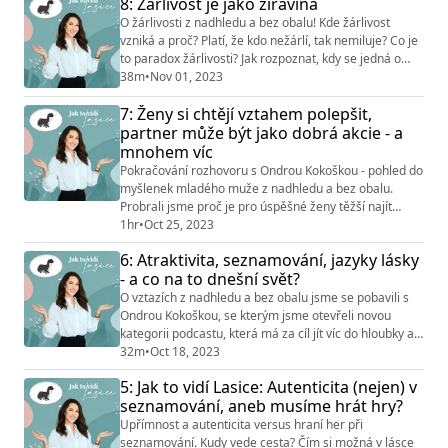
8: Žárlivost je jako žíravina
změnit? O tom, jak řídit a zpracovávat své emoce se
O žárlivosti z nadhledu a bez obalu! Kde žárlivost
podíváme společně s kolegyní Adél Svo...
vzniká a proč? Platí, že kdo nežárlí, tak nemiluje? Co je
to paradox žárlivosti? Jak rozpoznat, kdy se jedná o
žárlivost a kdy je to intiuce? Co s tím, aby vás žárlivost
38m
•
Nov 01, 2023
nesežrala? To vše jsme probraly s mojí kolegyní Adél
7: Ženy si chtějí vztahem polepšit,
Svojsíkovou ze @vztahovy_institut. Více tipů a inspirace
najdete na @jak_to_vidi_lasice
partner může být jako dobrá akcie - a
mnohem víc
Pokračování rozhovoru s Ondrou Kokoškou - pohled do
myšlenek mladého muže z nadhledu a bez obalu.
Probrali jsme proč je pro úspěšné ženy těžší najít
vztah, kde se v dnešní době seznámit jinde než na
1hr
•
Oct 25, 2023
Tinderu, jestli můžou být tradiční hodnoty součástí
6: Atraktivita, seznamování, jazyky lásky
rovnocenného vztahu a také to, jestli je manželství
- a co na to dnešní svět?
jenom papír. Ale i o tom, co od mužů očekávají ženy a
co může být cesta pro nalezení "perly" m...
O vztazích z nadhledu a bez obalu jsme se pobavili s
Ondrou Kokoškou, se kterým jsme otevřeli novou
kategorii podcastu, která má za cíl jít víc do hloubky a
otevřít různé pohledy na věc z reálného života různých
32m
•
Oct 18, 2023
lidí. Co je pro muže a ženy důležité ve vztazích? Jaké
5: Jak to vidí Lasice: Autenticita (nejen) v
jsou naše preference a co vnímáme jako atraktivní? Jak
seznamování, aneb musíme hrát hry?
komunikovat naše jazyky lásky? Podcast s Ondrou vám
ukáže, že to s tou mlad...
Upřímnost a autenticita versus hraní her při
seznamování. Kudy vede cesta? Čím si možná v lásce