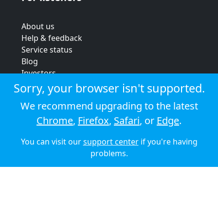
About us
Help & feedback
Service status
Blog
Investors
Strategic review
Sorry, your browser isn't supported.
Terms & conditions
We recommend upgrading to the latest
Privacy policy
Chrome
,
Firefox
,
Safari
, or
Edge
.
Cookie policy
You can visit our
support center
if you're having
© 2026 Audioboom
problems.