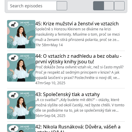
45: Krize mužství a ženství ve vztazích
Společně s Honzou Kleinem se díváme na krizi
maskulinity a feminity. Mluvíme o tom, proč se mezi
muži a ženami stírá přirozená polarita, proč se ze
vztahů často stává boj o moc. Dotýkáme se také
1hr 58m
•
May 14
moderního feminismu, role mateřství, ženské
44: O vztazích z nadhledu a bez obalu -
nezávislosti, mužské odpovědnosti, odvahy a toho,
proč pouhá rovnost nestačí, když se z ní vytratí respekt
první výtisky knihy jsou tu!
k odlišnostem. Jde o otázku, jestli jsme ve snaze ...
Proč dokáže žena ovlivnit vztah víc, než si často myslí?
Proč je respekt až sedmým principem v knize? A jak
vypadá lasičení v praxi? Poslechněte si nový díl, ve
kterém zjistíte, že O vztazích z nadhledu a bez obalu
47m
•
Sep 10, 2025
není už jen podcast, ale také kniha! Čeká vás zákulisí
43: Společenský tlak a vztahy
jejího vzniku i to nejdůležitější, co vám může přinést.
„A co svatba?“ „Kdy budete mít děti?“ – otázky, které
možná slyšíte od okolí častěji, než byste chtěli. V tomto
díle se podíváme na to, jak se společenský tlak ve
vztazích proměnil a hlavně, jak tyto otázky ustát.
56m
•
Sep 04, 2025
Společenský tlak má i svá pozitiva, víte která? Sledujte
42: Nikola Rusnáková: Důvěra, vášeň a
mě na Instagramu @nikola_rusnak &
@vztahovy_institut www.vztahovy-institut.cz Nová