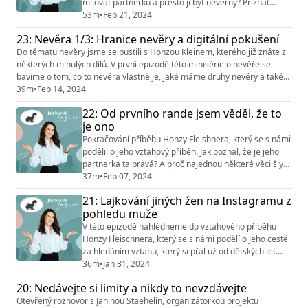
milovat partnerku a přesto jí být nevěrný? Přiznat
nevěru v každém případě nebo ne? A můžeme věřit, že
53m
•
Feb 21, 2024
se nevěrník změní? To a mnohem víc probíráme s
23: Nevěra 1/3: Hranice nevěry a digitální pokušení
Honzou Kleinem v druhém dílu mini série NEVĚRA.
Do tématu nevěry jsme se pustili s Honzou Kleinem, kterého již znáte z
některých minulých dílů. V první epizodě této minisérie o nevěře se
bavíme o tom, co to nevěra vlastně je, jaké máme druhy nevěry a také,
jakou roli v tom všem hrají sociální sítě, porno a další digitální pokušení.
39m
•
Feb 14, 2024
Pokud se chceme nevěře vyhnout, nevstupujme na tenký led. Ale víte,
22: Od prvního rande jsem věděl, že to
kde je ta hranice? Sledujte Instagram @jak...
je ono
Pokračování příběhu Honzy Fleishnera, který se s námi
podělil o jeho vztahový příběh. Jak poznal, že je jeho
partnerka ta pravá? A proč najednou některé věci šly,
když je před tím v jiných vztazích nechtěl? Povídáme si
37m
•
Feb 07, 2024
o tom, jak je ve vztahu důležitá komunikace a také
21: Lajkování jiných žen na Instagramu z
rozvoj sám sebe, ale i o tom, že je pro něj důležité být
pohledu muže
mužem, který dokáže ženu zajistit. Sledujte mě na
Instagramu @jak_to_...
V této epizodě nahlédneme do vztahového příběhu
Honzy Fleischnera, který se s námi podělí o jeho cestě
za hledáním vztahu, který si přál už od dětských let.
Honza se rozpovídal o tom, proč křeč ve vztahu nikdy
36m
•
Jan 31, 2024
nefunguje a proč si uvědomil, že je potřeba začít u
20: Nedávejte si limity a nikdy to nevzdávejte
sebe. Říká, že “vztah nevybuduju tím, že o tom budu
Otevřený rozhovor s Janinou Staehelin, organizátorkou projektu
mluvit, ale tím, že budu dělat činy, které k tomu vedou”.