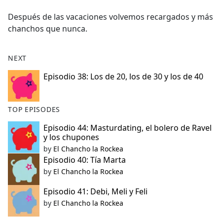
e
Después de las vacaciones volvemos recargados y más
b
chanchos que nunca.
o
o
k
NEXT
Episodio 38: Los de 20, los de 30 y los de 40
TOP EPISODES
Episodio 44: Masturdating, el bolero de Ravel
y los chupones
by
El Chancho la Rockea
Episodio 40: Tía Marta
by
El Chancho la Rockea
Episodio 41: Debi, Meli y Feli
by
El Chancho la Rockea