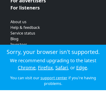
For advertisers
For listeners
About us
Help & feedback
Service status
Blog
Investors
Strategic review
Sorry, your browser isn't supported.
Terms & conditions
We recommend upgrading to the latest
Privacy policy
Chrome
,
Firefox
,
Safari
, or
Edge
.
Cookie policy
You can visit our
support center
if you're having
© 2026 Audioboom
problems.