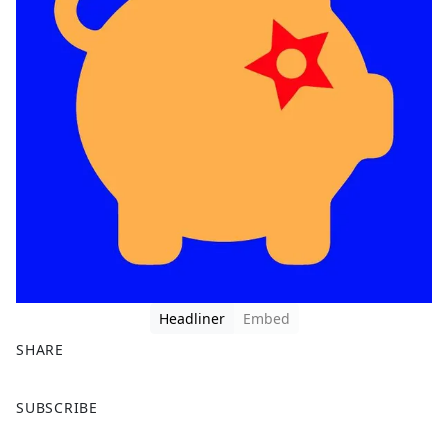
Headliner
Embed
SHARE
F
X
SUBSCRIBE
a
c