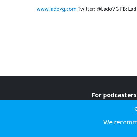
www.ladovg.com
Twitter: @LadoVG FB: Lad
For podcasters
For advertiser
For listeners
We recomme