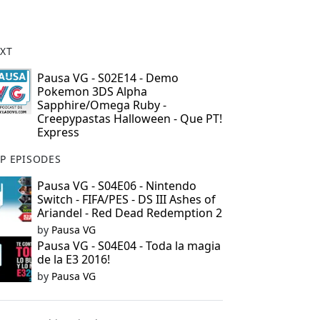
XT
Pausa VG - S02E14 - Demo
Pokemon 3DS Alpha
Sapphire/Omega Ruby -
Creepypastas Halloween - Que PT!
Express
P EPISODES
Pausa VG - S04E06 - Nintendo
Switch - FIFA/PES - DS III Ashes of
Ariandel - Red Dead Redemption 2
by
Pausa VG
Pausa VG - S04E04 - Toda la magia
de la E3 2016!
by
Pausa VG