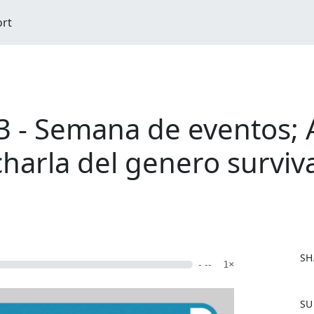
ort
 - Semana de eventos; Al
 charla del genero surviv
SH
- --
1×
F
SU
a