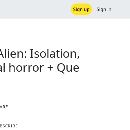
Sign up
Sign in
ien: Isolation,
al horror + Que
ARE
X
BSCRIBE