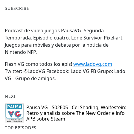
F
X
SUBSCRIBE
a
c
e
Podcast de video juegos PausaVG. Segunda
b
Temporada. Episodio cuatro. Lone Survivor, Pixel-art,
o
Juegos para móviles y debate por la noticia de
o
Nintendo NFP.
k
Flash VG como todos los epis!
www.ladovg.com
Twitter: @LadoVG Facebook: Lado VG FB Grupo: Lado
VG - Grupo de amigos.
NEXT
Pausa VG - S02E05 - Cel Shading, Wolfestein:
Retro y analisis sobre The New Order e info
APB sobre Steam
TOP EPISODES