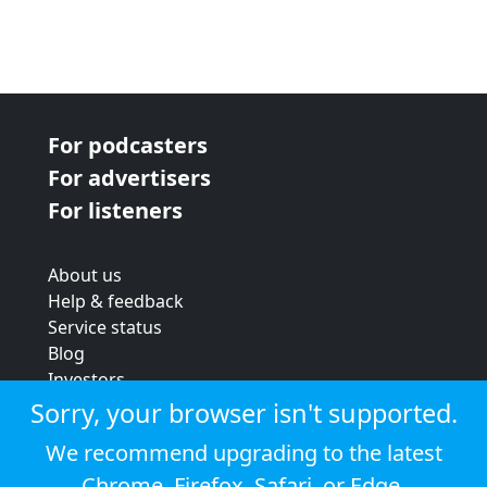
For podcasters
For advertisers
For listeners
About us
Help & feedback
Service status
Blog
Investors
Strategic review
Sorry, your browser isn't supported.
Terms & conditions
We recommend upgrading to the latest
Privacy policy
Chrome
,
Firefox
,
Safari
, or
Edge
.
Cookie policy