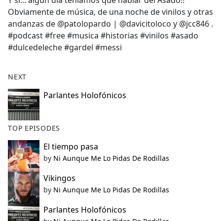
Y si... algún día teníamos que hablar del Asado!!
b
Obviamente de música, de una noche de vinilos y otras
o
andanzas de @patolopardo | @davicitoloco y @jcc846 .
o
#podcast #free #musica #historias #vinilos #asado
k
#dulcedeleche #gardel #messi
NEXT
Parlantes Holofónicos
TOP EPISODES
El tiempo pasa
by
Ni Aunque Me Lo Pidas De Rodillas
Vikingos
by
Ni Aunque Me Lo Pidas De Rodillas
Parlantes Holofónicos