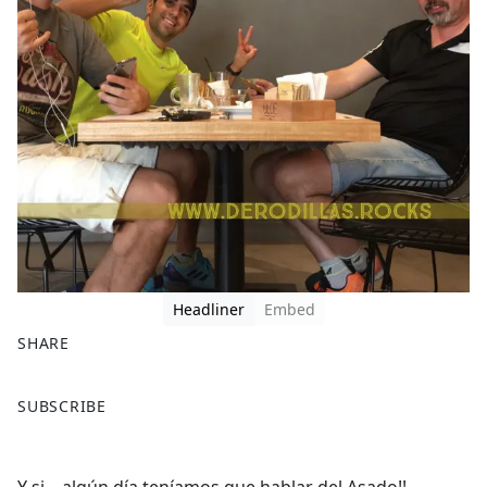
Headliner
Embed
SHARE
F
X
SUBSCRIBE
a
c
e