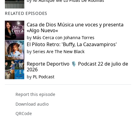
by
Ni Aunque Me Lo Pidas De Rodillas
RELATED EPISODES
Casa de Dios Música une voces y presenta
«Algo Nuevo«
by
Más Cerca con Johanna Torres
El Piloto Retro: 'Buffy, La Cazavampiros'
by
Series Are The New Black
Reporte Deportivo 🎙️ Podcast 22 de julio de
2026
by
PL Podcast
Report this episode
Download audio
QRCode