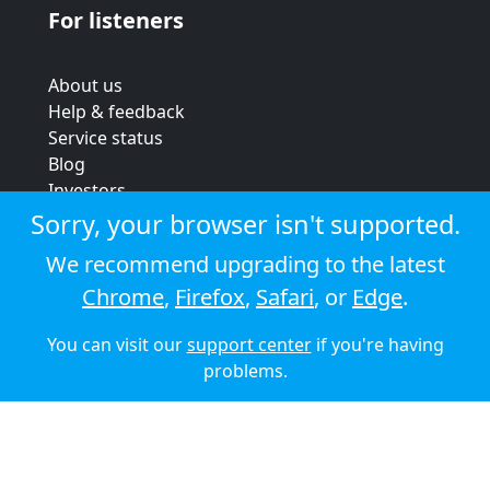
For listeners
About us
Help & feedback
Service status
Blog
Investors
Strategic review
Sorry, your browser isn't supported.
Terms & conditions
We recommend upgrading to the latest
Privacy policy
Chrome
,
Firefox
,
Safari
, or
Edge
.
Cookie policy
You can visit our
support center
if you're having
© 2026 Audioboom
problems.