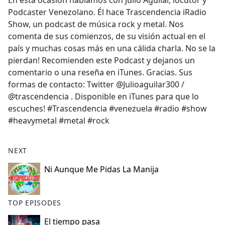
En esta ocasión hablamos con Julio Aguilar, locutor y
b
Podcaster Venezolano. Él hace Trascendencia iRadio
o
Show, un podcast de música rock y metal. Nos
o
comenta de sus comienzos, de su visión actual en el
k
país y muchas cosas más en una cálida charla. No se la
pierdan! Recomienden este Podcast y dejanos un
comentario o una reseña en iTunes. Gracias. Sus
formas de contacto: Twitter @Julioaguilar300 /
@trascendencia . Disponible en iTunes para que lo
escuches! #Trascendencia #venezuela #radio #show
#heavymetal #metal #rock
NEXT
Ni Aunque Me Pidas La Manija
TOP EPISODES
El tiempo pasa