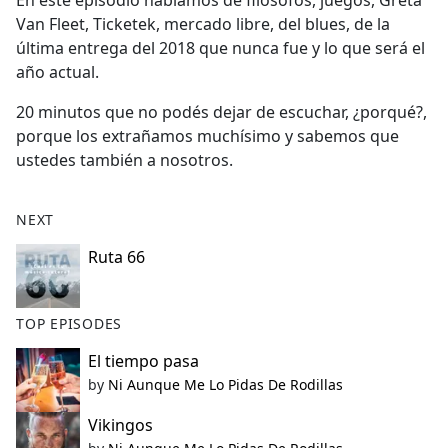
En este episodio hablamos de filósofos, juegos, Greta
b
Van Fleet, Ticketek, mercado libre, del blues, de la
o
última entrega del 2018 que nunca fue y lo que será el
o
año actual.
k
20 minutos que no podés dejar de escuchar, ¿porqué?,
porque los extrañamos muchísimo y sabemos que
ustedes también a nosotros.
NEXT
Ruta 66
TOP EPISODES
El tiempo pasa
by
Ni Aunque Me Lo Pidas De Rodillas
Vikingos