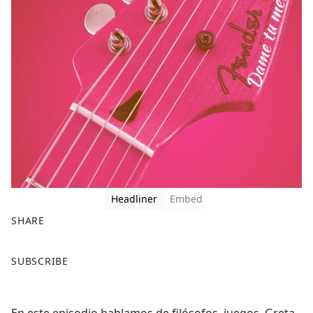
Headliner
Embed
SHARE
F
X
SUBSCRIBE
a
c
e