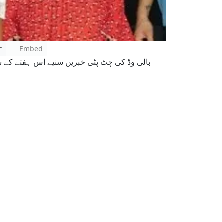
r
Embed
بالی وڈ کی چٹ پٹی خبریں سنیے اس ہفتے کے ش