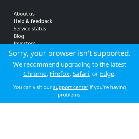
About us
Help & feedback
Service status
Blog
Investors
Strategic review
Sorry, your browser isn't supported.
Terms & conditions
We recommend upgrading to the latest
Privacy policy
Chrome
,
Firefox
,
Safari
, or
Edge
.
Cookie policy
You can visit our
support center
if you're having
© 2026 Audioboom
problems.