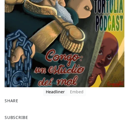
Headliner
Embed
SHARE
F
X
SUBSCRIBE
a
c