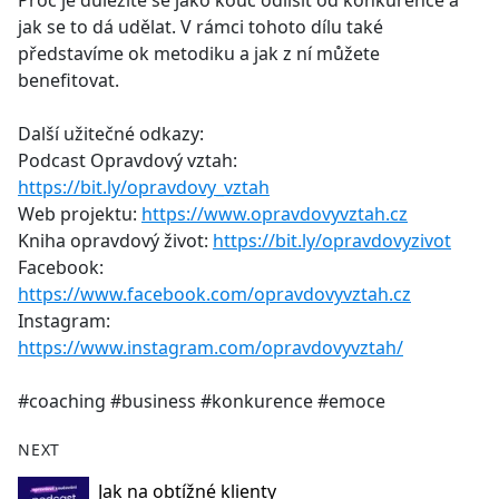
Proč je důležité se jako kouč odlišit od konkurence a
b
jak se to dá udělat. V rámci tohoto dílu také
o
představíme ok metodiku a jak z ní můžete
o
benefitovat.
k
Další užitečné odkazy:
Podcast Opravdový vztah:
https://bit.ly/opravdovy_vztah
Web projektu:
https://www.opravdovyvztah.cz
Kniha opravdový život:
https://bit.ly/opravdovyzivot
Facebook:
https://www.facebook.com/opravdovyvztah.cz
Instagram:
https://www.instagram.com/opravdovyvztah/
#coaching #business #konkurence #emoce
NEXT
Jak na obtížné klienty