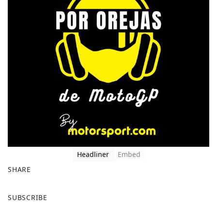
Headliner
Embed
SHARE
F
X
SUBSCRIBE
a
c