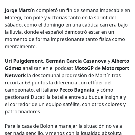
e
Jorge Martín
completó un fin de semana impecable en
b
Motegi, con pole y victorias tanto en la sprint del
o
sábado, como el domingo en una caótica carrera bajo
o
la lluvia, donde el español demostró estar en un
k
momento de forma impresionante tanto física como
mentalmente.
Uri Puigdemont
,
Germán Garcia Casanova
y
Alberto
Gómez
analizan en el podcast
MotoGP
de
Motorsport
Network
la descomunal progresión de Martín tras
recortar 63 puntos la diferencia con el líder del
campeonato, el italiano
Pecco Bagnaia
, y cómo
gestionará Ducati la batalla entre su buque insignia y
el corredor de un equipo satélite, con otros colores y
patrocinadores.
Para la casa de Bolonia manejar la situación no va a
ser nada sencillo, y menos con la igualdad absoluta