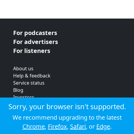
For podcasters
For advertisers
For listeners
About us
Help & feedback
Service status
Blog
Investors
Strategic review
Sorry, your browser isn't supported.
Terms & conditions
We recommend upgrading to the latest
Privacy policy
Chrome
,
Firefox
,
Safari
, or
Edge
.
Cookie policy