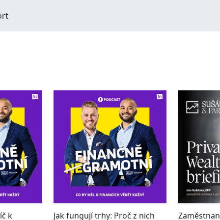
ort
íč k
Jak fungují trhy: Proč z nich
Zaměstnane