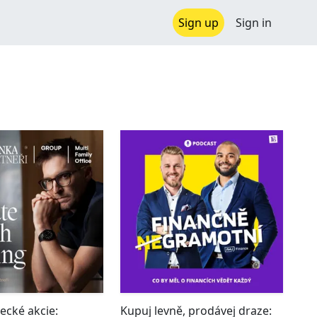
Sign up
Sign in
cké akcie:
Kupuj levně, prodávej draze: