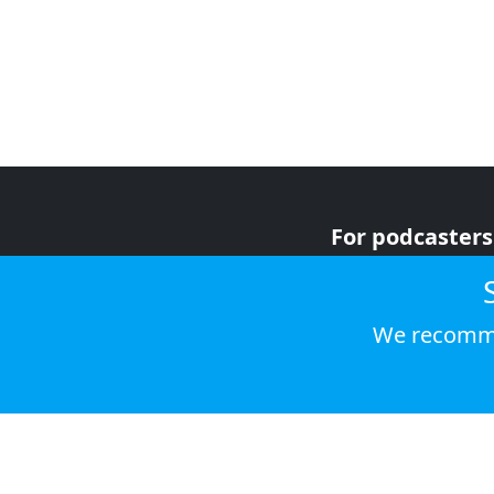
For podcasters
For advertiser
For listeners
We recomme