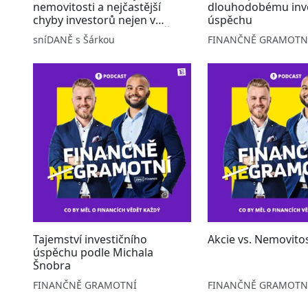
nemovitosti a nejčastější
dlouhodobému inv
chyby investorů nejen v
úspěchu
daních | Podcast SníDANĚ s
sníDANĚ s Šárkou
FINANČNĚ GRAMOTN
Šárkou
Tajemství investičního
Akcie vs. Nemovitos
úspěchu podle Michala
Šnobra
FINANČNĚ GRAMOTNÍ
FINANČNĚ GRAMOTN