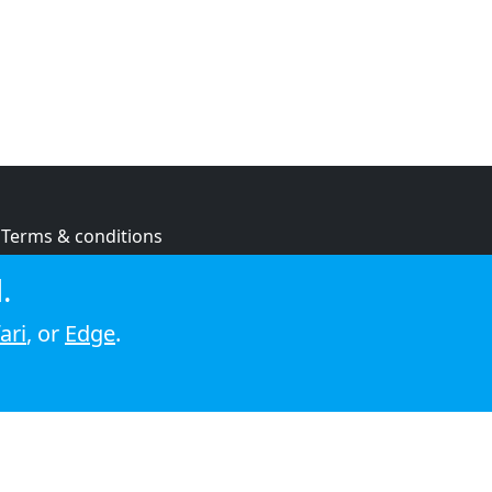
Terms & conditions
Privacy policy
.
Cookie policy
ari
, or
Edge
.