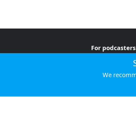
For podcasters
For advertiser
For listeners
We recomme