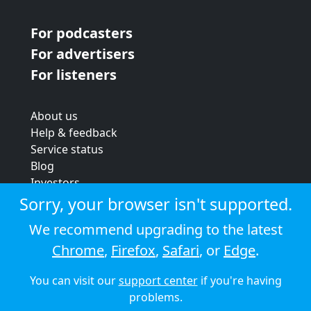
For podcasters
For advertisers
For listeners
About us
Help & feedback
Service status
Blog
Investors
Strategic review
Sorry, your browser isn't supported.
Terms & conditions
We recommend upgrading to the latest
Privacy policy
Chrome
,
Firefox
,
Safari
, or
Edge
.
Cookie policy
You can visit our
support center
if you're having
© 2026 Audioboom
problems.