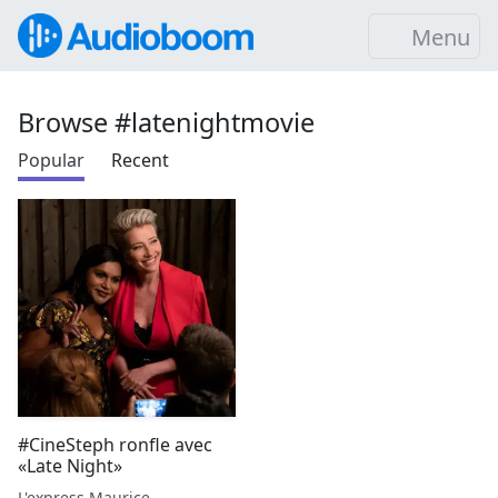
Menu
Browse #latenightmovie
Popular
Recent
#CineSteph ronfle avec
«Late Night»
L'express Maurice