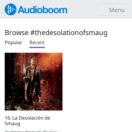
Menu
Browse #thedesolationofsmaug
Popular
Recent
16. La Desolación de
Smaug
Quémese después de escuchar