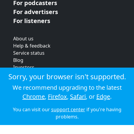
For podcasters
For advertisers
For listeners
About us
Help & feedback
Service status
Blog
Investors
Strategic review
Sorry, your browser isn't supported.
Terms & conditions
We recommend upgrading to the latest
Privacy policy
Chrome
,
Firefox
,
Safari
, or
Edge
.
Cookie policy
You can visit our
support center
if you're having
© 2026 Audioboom
problems.