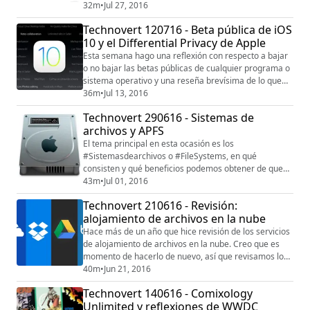
comprar o activar. Me enfoco a explicar dos que
32m
•
Jul 27, 2016
generan mucha confusión: #AppleMusic y
Technovert 120716 - Beta pública de iOS
#iTunesMatch así como su eje central que es
10 y el Differential Privacy de Apple
#iCLoudMusicLibrary. ¿Cuál conviene contratar? ¿Qué
diferencia hay? El otro servicio es relacionado con la
Esta semana hago una reflexión con respecto a bajar
s...
o no bajar las betas públicas de cualquier programa o
sistema operativo y una reseña brevísima de lo que
más me ha gustado de #iOS10 en la primera versión
36m
•
Jul 13, 2016
de su beta pública. Además les platico sobre el tema
Technovert 290616 - Sistemas de
de la #privacidad en #Apple y el concepto de
archivos y APFS
#DifferentialPrivacy que propone la empresa de la
manzana para equilibrar el tema de privac...
El tema principal en esta ocasión es los
#Sistemasdearchivos o #FileSystems, en qué
consisten y qué beneficios podemos obtener de que
#Apple el próximo año implementará un nuevo
43m
•
Jul 01, 2016
sistema de archivo, el #APFS. Damos seguimiento a
Technovert 210616 - Revisión:
algunos comentarios recibidos la semana pasada con
alojamiento de archivos en la nube
respecto a #almacenamientoenla_nube y mi decisión
final (por lo pronto). Espero como siempre tus
Hace más de un año que hice revisión de los servicios
comentarios: Twitt...
de alojamiento de archivos en la nube. Creo que es
momento de hacerlo de nuevo, así que revisamos los
que son líderes en la industria:#Dropbox
40m
•
Jun 21, 2016
(www.dropbox.com)#Box (www.box.com)#Mega
Technovert 140616 - Comixology
(www.mega.nz)#iCloud Drive (iCloud.com)#Google
Unlimited y reflexiones de WWDC
Drive (drive.google.com)#OneDrive (one drive.com)