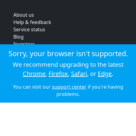
About us
Help & feedback
Service status
Blog
Investors
Strategic review
Sorry, your browser isn't supported.
Terms & conditions
We recommend upgrading to the latest
Privacy policy
Chrome
,
Firefox
,
Safari
, or
Edge
.
Cookie policy
You can visit our
support center
if you're having
© 2026 Audioboom
problems.