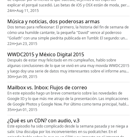
explicar el porqué sucedió. Las betas de iOS y OSX están de moda, pero,
como diría el tío de un viejo amigo arácnido: "a todo gran poder viene
24m
•
Aug 11, 2015
una gran responsabilidad". Y ligamos estas betas con Apple (Beta)
Música y noticias, dos poderosas armas
Music y una nueva cavilación sobre el futuro de est...
Dos temas para reflexionar: El primero, la historia del fin de semana de
cómo una humilde cantante, la pequeña "David" vence al poderoso
"Goliath" con una simple piedrita publicada en Tumblr. El segundo: una
visión personal de la tendencia de las noticias y los medios de
22m
•
Jun 23, 2015
información que están erigiéndose en el horizonte. Los nuevos servicios
WWDC2015 y México Digital 2015
de consumo de contenido o cómo las Redes Sociales se...
Después de estar muy felicitado en mi cumpleaños, hablo sobre
algunas conclusiones de lo que se vivió en una muy movida WWDC2015
y luego doy una serie de datos muy interesantes sobre el informe anual
que Comscore ofrece de la situación actual del mundo digital en
30m
•
Jun 09, 2015
México. Si les interesa ver el reporte 2014 y 2015, pueden verlo en este
Mailbox vs. Inbox: Flujos de correo
enlace: https://www.evernote.com/l/AAjdKlGKRZtD_q2MDKCkwADm2...
En este episodio hago un breve comentario sobre las novedades de
Google IO y lo que más me atrajo de la presentación. Las implicaciones
de Google Photos y Google Now. Por último como tema principal, hablo
sobre mis flujos de trabajo para la asimilación de correo y cómo es que
35m
•
Jun 01, 2015
Mailbox ha sido importante en esa configuración. De qué manera
¿Qué es un CDN? con audio, v.3
Inbox, de Google, podría remplazarlo.
Este episodio ha sido complicado desde la semana pasada y se niega a
salir. Una disculpa por los inconvenientes en su podcatcher. En el