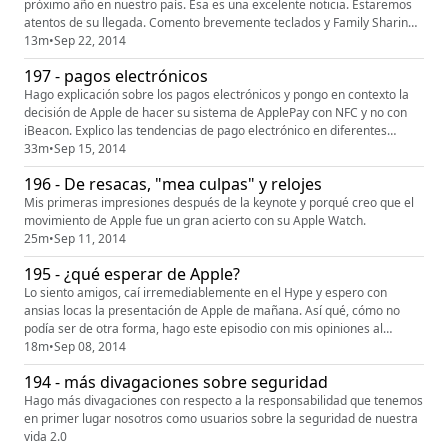
próximo año en nuestro país. Esa es una excelente noticia. Estaremos
atentos de su llegada. Comento brevemente teclados y Family Sharing
en iOS8.
13m
•
Sep 22, 2014
197 - pagos electrónicos
Hago explicación sobre los pagos electrónicos y pongo en contexto la
decisión de Apple de hacer su sistema de ApplePay con NFC y no con
iBeacon. Explico las tendencias de pago electrónico en diferentes
partes del mundo y como en América Latina y México este contexto
33m
•
Sep 15, 2014
electrónico y su adopción puede hacer que la implementación de pagos
196 - De resacas, "mea culpas" y relojes
por celular se retrase. El episodio es largo, pero creo que ...
Mis primeras impresiones después de la keynote y porqué creo que el
movimiento de Apple fue un gran acierto con su Apple Watch.
25m
•
Sep 11, 2014
195 - ¿qué esperar de Apple?
Lo siento amigos, caí irremediablemente en el Hype y espero con
ansias locas la presentación de Apple de mañana. Así qué, cómo no
podía ser de otra forma, hago este episodio con mis opiniones al
respecto. Nos vemos mañana en un Hangouts que @karlegas y un
18m
•
Sep 08, 2014
servidor co-hostearemos para que todos nos acompañen y vivamos
194 - más divagaciones sobre seguridad
juntos la presentación.
Hago más divagaciones con respecto a la responsabilidad que tenemos
en primer lugar nosotros como usuarios sobre la seguridad de nuestra
vida 2.0