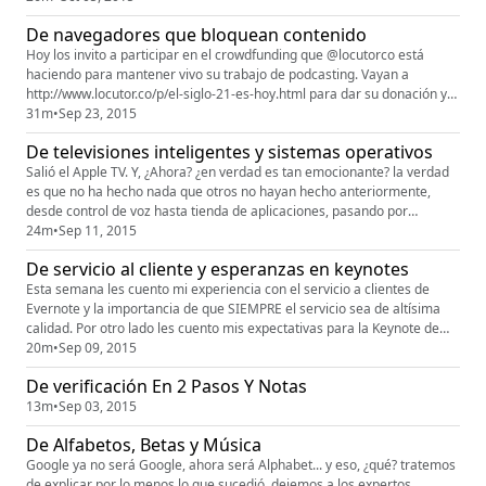
Unicornios digitales en Fortune: http://fortune.com/2015/01/22/the-age-
De navegadores que bloquean contenido
of-unicorns/Y el enlace al post del CEO de Evernote: https:...
Hoy los invito a participar en el crowdfunding que @locutorco está
haciendo para mantener vivo su trabajo de podcasting. Vayan a
http://www.locutor.co/p/el-siglo-21-es-hoy.html para dar su donación y
mantener a este muchacho en marcha. Por otro lado quiero platicar
31m
•
Sep 23, 2015
con ustedes lo que hay detrás de los sitios que ustedes ven en cuanto a
De televisiones inteligentes y sistemas operativos
comercialización y traqueo de las actividades que realizas...
Salió el Apple TV. Y, ¿Ahora? ¿en verdad es tan emocionante? la verdad
es que no ha hecho nada que otros no hayan hecho anteriormente,
desde control de voz hasta tienda de aplicaciones, pasando por
controles con pad. ¿Entonces?Bueno, para entender el efecto que
24m
•
Sep 11, 2015
puede tener la nueva AppleTV en la industria es necesario revisar un
De servicio al cliente y esperanzas en keynotes
poco el estado actual de las Televisiones inteligentes, los OTTs y...
Esta semana les cuento mi experiencia con el servicio a clientes de
Evernote y la importancia de que SIEMPRE el servicio sea de altísima
calidad. Por otro lado les cuento mis expectativas para la Keynote de
Apple del 9 de septiembre. Espero sus comentarios a
20m
•
Sep 09, 2015
velvor@techonvert.com.mx
De verificación En 2 Pasos Y Notas
13m
•
Sep 03, 2015
De Alfabetos, Betas y Música
Google ya no será Google, ahora será Alphabet... y eso, ¿qué? tratemos
de explicar por lo menos lo que sucedió, dejemos a los expertos