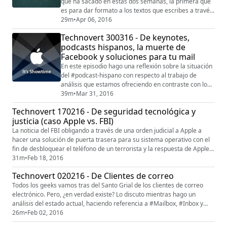
que ha sacado en estas dos semanas, la primera que
es para dar formato a los textos que escribes a través
de Markdown, un lenguaje ligero que explico en qué
29m
•
Apr 06, 2016
consiste; la segunda es la encriptación de punta a
Technovert 300316 - De keynotes,
punta, que explico en qué consiste y las implicaciones
podcasts hispanos, la muerte de
que tiene. El segundo tema de este episodio es el de la
Facebook y soluciones para tu mail
App News de Apple que ha e...
En este episodio hago una reflexión sobre la situación
del #podcast-hispano con respecto al trabajo de
análisis que estamos ofreciendo en contraste con lo
que ofrecen en otras partes del mundo y la necesidad
39m
•
Mar 31, 2016
que tenemos de hacer nuestro trabajo más serio,
Technovert 170216 - De seguridad tecnológica y
como ejemplo tomo la última keynote de #Apple.
justicia (caso Apple vs. FBI)
#Comscore sacó el 30 de marzo su reporte anual de
Cross-Platform Future in Focus (el futuro d...
La noticia del FBI obligando a través de una orden judicial a Apple a
hacer una solución de puerta trasera para su sistema operativo con el
fin de desbloquear el teléfono de un terrorista y la respuesta de Apple a
dicha petición son, sin duda, el tema más importante con respecto a
31m
•
Feb 18, 2016
seguridad informática en lo que va de este siglo y que será decisivo
Technovert 020216 - De Clientes de correo
para muchas cosas que vienen en el futuro en e...
Todos los geeks vamos tras del Santo Grial de los clientes de correo
electrónico. Pero, ¿en verdad existe? Lo discuto mientras hago un
análisis del estado actual, haciendo referencia a #Mailbox, #Inbox y
#Airmail y lo que creo que viene después. Espero sus comentarios a
26m
•
Feb 02, 2016
velvor@technovert.com.mx