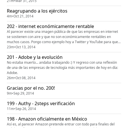
21m
•
Mar 31, 2015
Reagrupando a los ejércitos
4m
•
Oct 21, 2014
202 - internet económicamente rentable
Al parecer existe una imagen pública de que las empresas en internet
se sostienen con aire y que no son económicamente rentables en
muchos casos. Pongo como ejemplo hoy a Twitter y YouTube para que
vean las cantidades inimaginables de dinero que controlan estas
23m
•
Oct 13, 2014
empresas. Espero sus comentarios en velvor@technovert.com.mx
201 - Adobe y la evolución
No estaba muerto... andaba trabajando :) Y regreso con una reflexión
de una de las empresas de tecnología más importantes de hoy en día:
Adobe.
26m
•
Oct 08, 2014
Gracias por el no. 200!
9m
•
Sep 29, 2014
199 - Authy - 2steps verificación
11m
•
Sep 26, 2014
198 - Amazon oficialmente en México
Así es, al parecer Amazon pretende entrar con todo para finales del