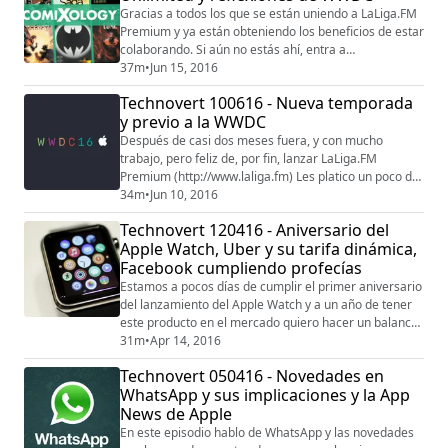
Pros y contras de cada uno. Espero como siempre tus
Gracias a todos los que se están uniendo a LaLiga.FM
comentar...
Premium y ya están obteniendo los beneficios de estar
colaborando. Si aún no estás ahí, entra a
http://laliga.fm En este episodio les platico un poco de
37m
•
Jun 15, 2016
ComiXology Unlimited un nuevo servicio al estilo
Technovert 100616 - Nueva temporada
Netflix, en el que puedes leer todo lo que puedas de
y previo a la WWDC
un catálogo determinado por ellos a cambio de una
renta mensual de $6 usd. ¿En qué consi...
Después de casi dos meses fuera, y con mucho
trabajo, pero feliz de, por fin, lanzar LaLiga.FM
Premium (http://www.laliga.fm) Les platico un poco de
cual es el concepto nuevo que queremos ofrecerles a
34m
•
Jun 10, 2016
ustedes, los oyentes de LaLiga.Por otro lado, el
Technovert 120416 - Aniversario del
próximo lunes es la WWDC y me centro en la reflexión
Apple Watch, Uber y su tarifa dinámica,
de dos temas que seguramente se presentarán en la
Facebook cumpliendo profecías
keynote de apertura de esta Conferencia de D...
Estamos a pocos días de cumplir el primer aniversario
del lanzamiento del Apple Watch y a un año de tener
este producto en el mercado quiero hacer un balance
de la primera versión de un producto que aún puede
31m
•
Apr 14, 2016
dar muchas sorpresas. Explico en qué consiste el
Technovert 050416 - Novedades en
algoritmo de la tarifa dinámica de Uber y mi opinión
WhatsApp y sus implicaciones y la App
con respecto al mismo en la pasada contingencia
News de Apple
ambiental de la Ciudad de México. Si...
En este episodio hablo de WhatsApp y las novedades