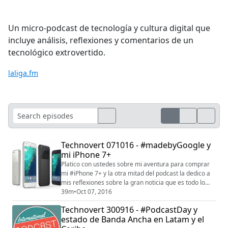
Un micro-podcast de tecnología y cultura digital que
incluye análisis, reflexiones y comentarios de un
tecnológico extrovertido.
laliga.fm
Technovert 071016 - #madebyGoogle y
mi iPhone 7+
Platico con ustedes sobre mi aventura para comprar
mi #iPhone 7+ y la otra mitad del podcast la dedico a
mis reflexiones sobre la gran noticia que es todo lo
que presentó Google en su evento de #MadebyGoogle
39m
•
Oct 07, 2016
del pasado 4 de octubre. Una excelente oportunidad
Technovert 300916 - #PodcastDay y
para que en los años venideros la competencia en el
estado de Banda Ancha en Latam y el
terreno de los dispositivos móviles y la tecnología de