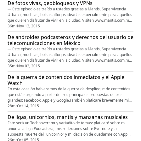
De fotos vivas, geobloqueos y VPNs
velvor@technovert.com.mx
— Este episodio es traído a ustedes gracias a Mantis, Supervivencia
Urbana, mochilas, bolsas alforjas ideadas especialmente para aquellos
que quieren disfrutar de vivir en la ciudad. Visiten www.mantis.com.mx
y vean los productos que tienen.—iPad Pro en las tiendas a partir de
36m
•
Nov 12, 2015
hoy: gran expectativa sobre las posibilidades de este nuevo dispositivo,
De androides podcasteros y derechos del usuario de
veremos qué tanto cumple con ellas. Por lo pro...
telecomunicaciones en México
— Este episodio es traído a ustedes gracias a Mantis, Supervivencia
Urbana, mochilas, bolsas alforjas ideadas especialmente para aquellos
que quieren disfrutar de vivir en la ciudad. Visiten www.mantis.com.mx
y vean los productos que tienen.—Antes de entrar de lleno con los
35m
•
Nov 02, 2015
temas, el lunes recibí la invitación a participar de la beta privada de un
De la guerra de contenidos inmediatos y el Apple
nuevo cliente de correo llamado N1 de Nylas una...
Watch
En esta ocasión hablaremos de la guerra de despliegue de contenidos
que está surgiendo a partir de tres principales propuestas de tres
grandes: Facebook, Apple y Google.También platicaré brevemente mis
impresiones generales del Apple Watch a partir de una consulta hecha
28m
•
Oct 14, 2015
por @morantefigari al respecto, especialmente las impresiones con
De ligas, unicornios, mantis y manzanas musicales
respecto a la calidad de su utilidad para monitoreo de activ...
Este será un Technovert muy variadito de temas: platicaré sobre mi
unión a la Liga Podcastera, mis reflexiones sobre Evernote y la
supuesta muerte del "unicornio" y mi decisión de quedarme con Apple
Music. Les dejo el enlace a la nota de donde surgió el concepto de
26m
•
Oct 05, 2015