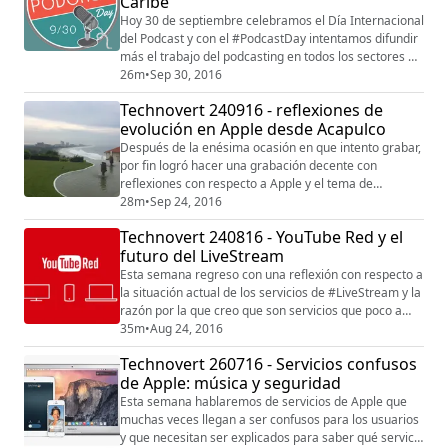
Caribe
inteligencia artificial suba lo...
Hoy 30 de septiembre celebramos el Día Internacional
del Podcast y con el #PodcastDay intentamos difundir
más el trabajo del podcasting en todos los sectores en
los que estamos así que platicamos un poco sobre
26m
•
Sep 30, 2016
esto. También les dejo el enlace en el cual pueden
Technovert 240916 - reflexiones de
seguir las actividades de este día:
evolución en Apple desde Acapulco
https://internationalpodcastday.com/events/Ahí verán
que hoy en la noche, a las 9p.m CST (hora Méxic...
Después de la enésima ocasión en que intento grabar,
por fin logró hacer una grabación decente con
reflexiones con respecto a Apple y el tema de
evolución e innovación. Espero sus comentarios y
28m
•
Sep 24, 2016
opiniones en los medios tradicionales.
Technovert 240816 - YouTube Red y el
futuro del LiveStream
Esta semana regreso con una reflexión con respecto a
la situación actual de los servicios de #LiveStream y la
razón por la que creo que son servicios que poco a
poco están tendiendo a desaparecer, incluso para
35m
•
Aug 24, 2016
marcas grandes como #Facebook y #Periscope.Por
Technovert 260716 - Servicios confusos
otra parte les platico de mi experiencia en estos días
de Apple: música y seguridad
con #YouTubeRed que la semana pasada entró a
México. Espero como siempre tus comenta...
Esta semana hablaremos de servicios de Apple que
muchas veces llegan a ser confusos para los usuarios
y que necesitan ser explicados para saber qué servicio