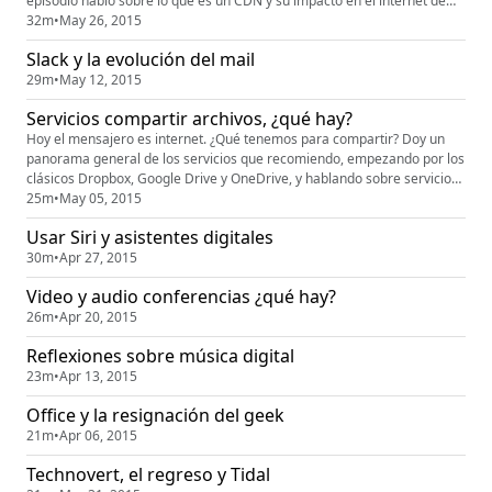
episodio hablo sobre lo que es un CDN y su impacto en el internet de
hoy en día, espero que les guste y sus comentarios a @velvor y
32m
•
May 26, 2015
velvor@technovert.com.mx
Slack y la evolución del mail
29m
•
May 12, 2015
Servicios compartir archivos, ¿qué hay?
Hoy el mensajero es internet. ¿Qué tenemos para compartir? Doy un
panorama general de los servicios que recomiendo, empezando por los
clásicos Dropbox, Google Drive y OneDrive, y hablando sobre servicios
más especializados como CloudApp, WeTransfer y Hightail. Espero sus
25m
•
May 05, 2015
comentarios a velvor@technovert.com.mx
Usar Siri y asistentes digitales
30m
•
Apr 27, 2015
Video y audio conferencias ¿qué hay?
26m
•
Apr 20, 2015
Reflexiones sobre música digital
23m
•
Apr 13, 2015
Office y la resignación del geek
21m
•
Apr 06, 2015
Technovert, el regreso y Tidal