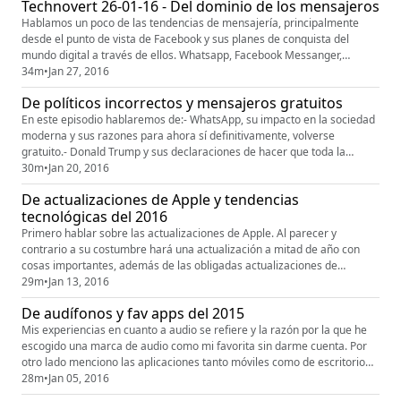
Technovert 26-01-16 - Del dominio de los mensajeros
Hablamos un poco de las tendencias de mensajería, principalmente
desde el punto de vista de Facebook y sus planes de conquista del
mundo digital a través de ellos. Whatsapp, Facebook Messanger,
WeChat, Skype y más en este episodio. Espero sus comentarios en
34m
•
Jan 27, 2016
@velvor en Twitter y en velvor@technovert.com.mx Espero
De políticos incorrectos y mensajeros gratuitos
En este episodio hablaremos de:- WhatsApp, su impacto en la sociedad
moderna y sus razones para ahora sí definitivamente, volverse
gratuito.- Donald Trump y sus declaraciones de hacer que toda la
manufactura de los productos Apple sea hecha en los Estados Unidos y
30m
•
Jan 20, 2016
porqué un servidor opina que el señor la está volviendo a regar.Espero
De actualizaciones de Apple y tendencias
sus comentarios a velvor@technovert.com.mx
tecnológicas del 2016
Primero hablar sobre las actualizaciones de Apple. Al parecer y
contrario a su costumbre hará una actualización a mitad de año con
cosas importantes, además de las obligadas actualizaciones de
seguridad y estabilización. Para más informes
29m
•
Jan 13, 2016
http://www.apple.com/ios/preview/ Por otro lado, las tendencias de este
De audífonos y fav apps del 2015
año, hay muchas pero quiero enfocarme en siete: Inteligencia artificial
Materiales a...
Mis experiencias en cuanto a audio se refiere y la razón por la que he
escogido una marca de audio como mi favorita sin darme cuenta. Por
otro lado menciono las aplicaciones tanto móviles como de escritorio
que considero como indispensables durante este 2015 que terminó.
28m
•
Jan 05, 2016
Feliz año y espero sus calificaciones y comentarios a