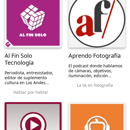
Al Fin Solo
Aprendo Fotografía
Tecnología
El podcast donde hablamos
de cámaras, objetivos,
Periodista, entrevistador,
iluminación, edición
editor de suplemento
fotográfica, composición y
cultura en Los Andes
La IA en fotografía
todo lo que necesitas saber
Mendoza, cincuenta por
para meterte aún más en
Hablar por hablar
ciento del podcast La
este mundo de la fotografía.
Manzana Rodeada... que
aquí habla solo. Solo de
tecnología. Al fin solo.