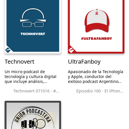
piensan diferente...
necesitas pa...
Technovert
UltraFanboy
Un micro-podcast de
Apasionado de la Tecnología
tecnología y cultura digital
y Apple, conductor del
que incluye análisis,
exitoso podcast Argentino
reflexiones y comentarios de
#LaManzanaRodeada.
Technovert 071016 - #madebyGoogle y mi iPhone 7+
Episodio 100 - El iPhone de la mala suerte? Keynote!!!
un tecnológico extrovertido.