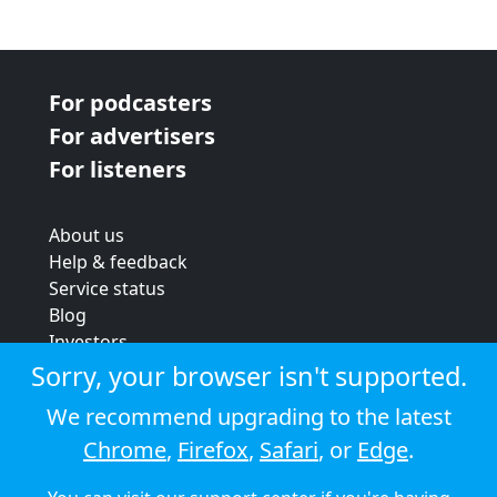
For podcasters
For advertisers
For listeners
About us
Help & feedback
Service status
Blog
Investors
Strategic review
Sorry, your browser isn't supported.
Terms & conditions
We recommend upgrading to the latest
Privacy policy
Chrome
,
Firefox
,
Safari
, or
Edge
.
Cookie policy