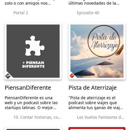
solo o con amigos nos
últimas novedades de la
juntamos para hablar de lo
actualidad en la materia y
Portal 2
Episodio 40
más reciente visto en la
sus experiencias personales,
pequeña y gran pantalla.
solo como dos fanáticos con
criterio lo pueden hacer!
@pieldefanboy (htt...
PiensanDiferente
Pista de Aterrizaje
PiensanDiferente es una
"Pista de aterrizaje es el
web y un podcast sobre las
podcast sobre viajes que
startups latinas. O mejor
alimenta tus ganas de viajar.
dicho, un proyecto sobre las
Aquí conocerás las últimas
10. Contar historias, como ningún otro. Víctor Correal de GuideDoc
Los Vuelos Fantasma de Londres Heathrow
personas que están detrás
tendencias y curiosidades
de estas iniciativas. Los
del mundo del turismo y
hombres y mujeres que
aprenderás los trucos que