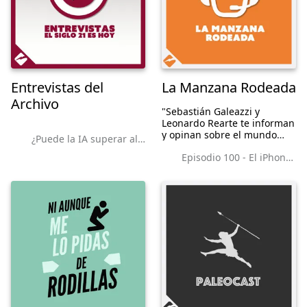
Entrevistas del
La Manzana Rodeada
Archivo
"Sebastián Galeazzi y
Leonardo Rearte te informan
y opinan sobre el mundo
¿Puede la IA superar al cerebro humano? Pilar Manchón responde
Apple como nadie más
Episodio 100 - El iPhone de la mala suerte? Keynote!!!
puede hacerlo", dicen ellos
mismos :) Cinco años
hablando sobre Apple, pero
sin tirar fruta.