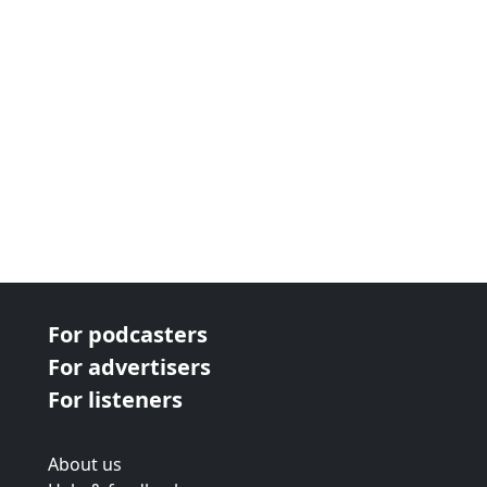
next page
For podcasters
For advertisers
For listeners
About us