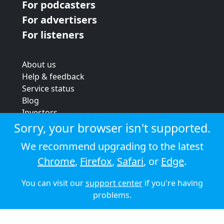
For podcasters
For advertisers
For listeners
About us
Help & feedback
Service status
Blog
Investors
Strategic review
Sorry, your browser isn't supported.
Terms & conditions
We recommend upgrading to the latest
Privacy policy
Chrome
,
Firefox
,
Safari
, or
Edge
.
Cookie policy
You can visit our
support center
if you're having
© 2026 Audioboom
problems.