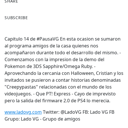
SHARE
F
X
SUBSCRIBE
a
c
e
Capitulo 14 de #PausaVG En esta ocasion se sumaron
b
al programa amigos de la casa quienes nos
o
acompañaron durante todo el desarrollo del mismo. -
o
Comenzamos con la impresion de la demo del
k
Pokemon de 3DS Sapphire/Omega Ruby. -
Aprovechando la cercania con Halloween, Cristian y los
invitados se pusieron a contar historias denominadas
"Creepypastas" relacionadas con el mundo de los
videojuegos. - Que PT! Express - Cayo de imprevisto
pero la salida del firmware 2.0 de PS4 lo merecia.
www.ladovg.com
Twitter: @LadoVG FB: Lado VG FB
Grupo: Lado VG - Grupo de amigos