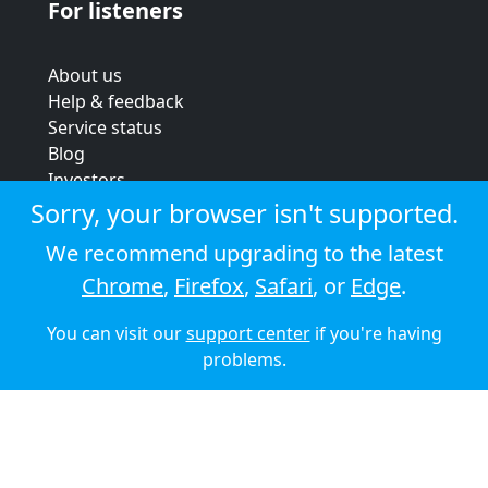
For listeners
About us
Help & feedback
Service status
Blog
Investors
Strategic review
Sorry, your browser isn't supported.
Terms & conditions
We recommend upgrading to the latest
Privacy policy
Chrome
,
Firefox
,
Safari
, or
Edge
.
Cookie policy
You can visit our
support center
if you're having
© 2026 Audioboom
problems.