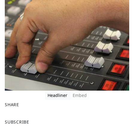
Headliner
Embed
SHARE
F
X
SUBSCRIBE
a
c