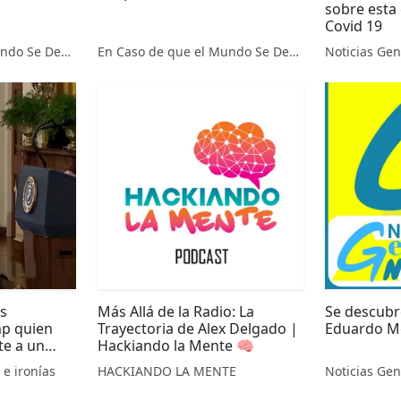
sobre esta
Covid 19
En Caso de que el Mundo Se Desintegre
En Caso de que el Mundo Se Desintegre
Noticias Ge
os
Más Allá de la Radio: La
Se descubr
p quien
Trayectoria de Alex Delgado |
Eduardo M
te a un
Hackiando la Mente 🧠
 e ironías
HACKIANDO LA MENTE
Noticias Ge