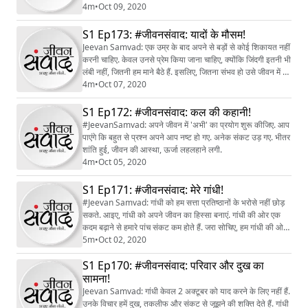
अक्सर होता है!
4m
•
Oct 09, 2020
S1 Ep173: #जीवनसंवाद: यादों के मौसम!
Jeevan Samvad: एक उम्र के बाद अपने से बड़ों से कोई शिकायत नहीं
करनी चाहिए. केवल उनसे प्रेम किया जाना चाहिए, क्योंकि जिंदगी इतनी भी
लंबी नहीं, जितनी हम माने बैठे हैं. इसलिए, जितना संभव हो उसे जीवन में भर
लेना चाहिए. कल का क्‍या भरोसा!
4m
•
Oct 07, 2020
S1 Ep172: #जीवनसंवाद: कल की कहानी!
#JeevanSamvad: अपने जीवन में 'अभी'‌ का प्रयोग शुरू कीजिए. आप
पाएंगे कि बहुत से प्रश्न अपने आप नष्ट हो गए. अनेक संकट उड़ गए. भीतर
शांति हुई, जीवन की आस्था, ऊर्जा लहलहाने लगी.
4m
•
Oct 05, 2020
S1 Ep171: #जीवनसंवाद: मेरे गांधी!
#Jeevan Samvad: गांधी को हम सत्ता प्रतिष्ठानों के भरोसे नहीं छोड़
सकते. आइए, गांधी को अपने जीवन का हिस्सा बनाएं. गांधी की ओर एक
कदम बढ़ाने से हमारे पांच संकट कम होते हैं. जरा सोचिए, हम गांधी की ओर
पांच कदम चल गए, तो क्या होगा!
5m
•
Oct 02, 2020
S1 Ep170: #जीवनसंवाद: परिवार और दुख का
सामना!
Jeevan Samvad: गांधी केवल 2 अक्टूबर को याद करने के लिए नहीं हैं.
उनके विचार हमें दुख, तकलीफ और संकट से जूझने की शक्ति देते हैं. गांधी