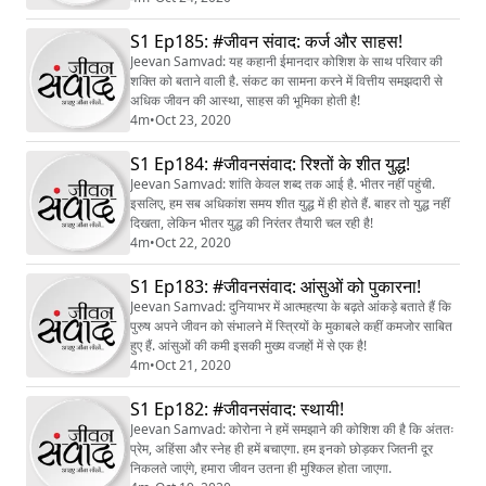
S1 Ep185: #जीवन संवाद: कर्ज और साहस!
Jeevan Samvad: यह कहानी ईमानदार कोशिश के साथ परिवार की
शक्ति को बताने वाली है. संकट का सामना करने में वित्तीय समझदारी से
अधिक जीवन की आस्था, साहस की भूमिका होती है!
4m
•
Oct 23, 2020
S1 Ep184: #जीवनसंवाद: रिश्तों के शीत युद्ध!
Jeevan Samvad: शांति केवल शब्द तक आई है. भीतर नहीं पहुंची.
इसलिए, हम सब अधिकांश समय शीत युद्ध में ही होते हैं. बाहर तो युद्ध नहीं
दिखता, लेकिन भीतर युद्ध की निरंतर तैयारी चल रही है!
4m
•
Oct 22, 2020
S1 Ep183: #जीवनसंवाद: आंसुओं को पुकारना!
Jeevan Samvad: दुनियाभर में आत्महत्या के बढ़ते आंकड़े बताते हैं कि
पुरुष अपने जीवन को संभालने में स्त्रियों के मुकाबले कहीं कमजोर साबित
हुए हैं. आंसुओं की कमी इसकी मुख्य वजहों में से एक है!
4m
•
Oct 21, 2020
S1 Ep182: #जीवनसंवाद: स्थायी!
Jeevan Samvad: कोरोना ने हमें समझाने की कोशिश की है कि अंततः
प्रेम, अहिंसा और स्नेह ही हमें बचाएगा. हम इनको छोड़कर जितनी दूर
निकलते जाएंगे, हमारा जीवन उतना ही मुश्किल होता जाएगा.