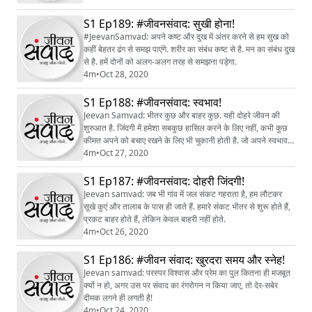
S1 Ep189: #जीवनसंवाद: सुखी होना!
#JeevanSamvad: अपने कष्ट और दुख में अंतर करने से हम सुख को
कहीं बेहतर ढंग से समझ पाएंगे. शरीर का संबंध कष्ट से है. मन का संबंध दुख
से है. हमें दोनों को अलग-अलग तरह से समझना पड़ेगा.
4m
•
Oct 28, 2020
S1 Ep188: #जीवनसंवाद: स्वभाव!
Jeevan Samvad: भीतर कुछ और बाहर कुछ. यही दोहरे जीवन की
शुरुआत है. जिंदगी में हमेशा सबकुछ हासिल करने के लिए नहीं, कभी कुछ
कीमत अपने को बचाए रखने के लिए भी चुकानी होती है. जो अपने स्वभाव
को बचाए रखते हैं, वही जीवन को उपलब्ध होते हैं!
4m
•
Oct 27, 2020
S1 Ep187: #जीवनसंवाद: दोहरी जिंदगी!
Jeevan samvad: जब भी गांव में जल संकट गहराता है, हम लौटकर
सूखे कुएं और तालाब के पास ही जाते हैं. हमारे संकट भीतर से शुरू होते हैं,
प्रकट बाहर होते हैं, लेकिन केवल बाहरी नहीं होते.
4m
•
Oct 26, 2020
S1 Ep186: #जीवन संवाद: खुरदरा समय और स्नेह!
Jeevan samvad: परस्पर विश्वास और प्रेम का पुल कितना ही मजबूत
क्यों न हो, अगर उस पर संवाद का रंगरोगन न किया जाए, तो देर-सबेर
दीमक लगने ही लगती है!
4m
•
Oct 24, 2020