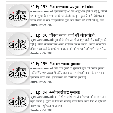
S1 Ep197: #जीवनसंवाद: असुरक्षा की दीवार!
#JeevanSamvad: हम उतने ही अधिक असुरक्षित होते जा रहे हैं, जितने
ज्यादा सुरक्षा के इंतजाम करते जा रहे हैं! यह कुछ-कुछ ऐसा है, जैसे पेड़ का
ख्याल रखने के नाम पर हम केवल फूल और पत्तियों को पानी देते रहें, जड़
को भूल ही जाएं!
3m
•
Nov 09, 2020
S1 Ep196: जीवन संवाद: कर्ज की जीवनशैली!
#JeevanSamvad: युवाओं के बीच एक चीज बहुत तेजी से लोकप्रिय हो
रही है. किसी भी कीमत पर अपनी हैसियत कम न बताना. अपनी सामाजिक
हैसियत को कर्ज के सहारे चमकदार बनाने की चाहत ने हमें गहरे संकट में
डाल दिया है.
4m
•
Nov 06, 2020
S1 Ep195: #जीवन संवाद: मुकाबला!
#JeevanSamvad: जब तक दूसरों के मुकाबले सुख को देखना हम बंद
नहीं करेंगे. हम भटकते ही रहेंगे. बाज़ार का उपयोग हमें करना है, वह हमारा
इस्तेमाल करने लगा. इससे बचने की जिम्मेदारी हमारी है.
3m
•
Nov 05, 2020
S1 Ep194: #जीवनसंवाद: भुलाना!
#JeevanSamvad: अपने भीतर कोमलता और रिक्तता को बनाए रखना
बहुत जरूरी है. दूसरों के लिए मन में जगह बनाए बिना अपने लिए भी प्रेम को
बचाए रखना मुश्किल हो जाएगा!
3m
•
Nov 04, 2020