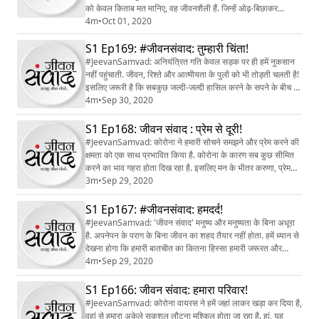
को केवल किताब मत मानिए, वह जीवनशैली हैं. जिन्हें ओढ़-बिछाकर
मुश्किलों का सामना किया जा सकता है. गहरी जीवन आस्था का नाम ही
4m
•
Oct 01, 2020
गांधीमार्ग है.
S1 Ep169: #जीवनसंवाद: तुम्हारी चिंता!
#JeevanSamvad: अनियंत्रित गति केवल सड़क पर ही हमें नुकसान
नहीं पहुंचाती. जीवन, रिश्ते और आत्मीयता के पुलों को भी तोड़ती चलती है!
इसलिए जरूरी है कि सबकुछ जल्दी-जल्दी हासिल करने के सपने के बीच हमें
सुरक्षित गति का बोध रहे.
4m
•
Sep 30, 2020
S1 Ep168: जीवन संवाद : प्रेम से दूरी!
#JeevanSamvad: कोरोना ने हमारी सोचने समझने और प्रेम करने की
क्षमता को एक साथ प्रभावित किया है. कोरोना के कारण सब कुछ सीमित
करने का भाव गहरा होता दि‍ख रहा है. इसलिए मन के भीतर करुणा, प्रेम
और आनंद की मात्रा जांचते रहिए.
3m
•
Sep 29, 2020
S1 Ep167: #जीवनसंवाद: हमदर्द!
#JeevanSamvad: 'जीवन संवाद' मनुष्य और मनुष्यता के बिना अधूरा
है. अपनेपन के पराग के बिना जीवन का शहद तैयार नहीं होता. हमें ध्यान से
देखना होगा कि हमारी बातचीत का कितना हिस्सा हमारी जरूरत और
कितना हमारे मन से जुड़ा है!
4m
•
Sep 29, 2020
S1 Ep166: जीवन संवाद: हमारा परिवार!
#JeevanSamvad: कोरोना वायरस ने हमें जहां लाकर खड़ा कर दिया है,
वहां से हमारा अकेले सकुशल लौटना मुश्किल होता जा रहा है. हां, यह