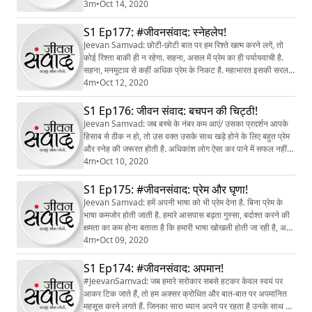
पाता है, वैसे ही अतीत में उलझे मन भी जीवन ऊर्जा को उपलब्‍ध नहीं हो
3m
•
Oct 14, 2020
पाते! इसलिए मन की सफाई करते रहना जरूरी है.
S1 Ep177: #जीवनसंवाद: स्नेहलेप!
Jeevan Samvad: छोटी-छोटी बात पर हम रिश्ते खत्म करने लगें, तो
कोई रिश्ता बाकी ही न रहेगा. सहना, असल में प्रेम का ही पर्यायवाची है.
सहना, मनमुटाव से कहीं अधिक प्रेम के निकट है. महाभारत इसकी सरल
व्याख्या है!
4m
•
Oct 12, 2020
S1 Ep176: जीवन संवाद: बचपन की चिट्ठी!
Jeevan Samvad: जब बच्चे के नंबर कम आएं/ उसका प्रदर्शन आपके
हिसाब से ठीक न हो, तो उस वक्त उसके साथ खड़े होने के लिए बहुत प्रेम
और स्नेह की जरूरत होती है. अधिकांश लोग ऐसा कर पाने में सफल नहीं हो
रहे हैं!
4m
•
Oct 10, 2020
S1 Ep175: #जीवनसंवाद: प्रेम और घृणा!
Jeevan Samvad: हमें अपनी भाषा को भी प्रेम देना है. बिना प्रेम के
भाषा कमजोर होती जाती है. हमारे आसपास बढ़ता गुस्सा, बर्दाश्त करने की
क्षमता का कम होना बताता है कि हमारी भाषा खोखली होती जा रही है, अति
की ओर बढ़ती जा रही है, उसे प्रेम का साथ मिलना जरूरी है. इससे ही हम
4m
•
Oct 09, 2020
मन को घृणा की ओर बढ़ने से रोक पाएंगे.
S1 Ep174: #जीवनसंवाद: अपमान!
#JeevanSamvad: जब हमारे सरोकार सबसे हटकर केवल स्वयं पर
आकर टिक जाते हैं, तो हम अक्सर क्रोधित और बात-बात पर अपमानित
महसूस करने लगते हैं. जिनका सारा ध्यान अपने पर रहता है उनके साथ यह