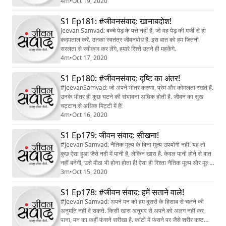
4m
•
Oct 19, 2020
S1 Ep181: #जीवनसंवाद: खानाबदोश!
Jeevan Samvad: बच्चे पेड़ के पत्ते नहीं हैं, जो वह पेड़ की मर्जी से ही
कदमताल करें. उनका स्वतंत्र जीवनबोध है. इस बात को हम जितनी
सरलता से स्वीकार कर लेंगे, हमारे रिश्ते उतने ही महकेंगे.
4m
•
Oct 17, 2020
S1 Ep180: #जीवनसंवाद: दृष्टि का अंतर!
#JeevanSamvad: जो अपने भीतर करुणा, प्रेम और कोमलता रखते हैं.
उनके भीतर ही कुछ घटने की संभावना अधिक होती है. जीवन का सुख
चट्टान से अधिक मिट्टी में है!
4m
•
Oct 16, 2020
S1 Ep179: जीवन संवाद: सीखना!
#Jeevan Samvad: नैतिक मूल्य के बिना मूल्य उपयोगी नहीं! यह तो
कुछ ऐसा हुआ जैसे नदी में पानी है, लेकिन खारा है. केवल पानी होने से बात
नहीं बनेगी, उसे मीठा भी होना होता है! ऐसा ही रिश्ता नैतिक मूल्य और मूल्य
का है!
3m
•
Oct 15, 2020
S1 Ep178: #जीवन संवाद: हमें सताने वाले!
#Jeevan Samvad: अपने मन को हम दूसरों के हिसाब से चलने की
अनुमति नहीं दे सकते. किसी खास अनुभव से अपने को अलग नहीं कर
पाना, मन का कहीं फंसने सरीखा है. कांटों में फंसने पर जैसे शरीर कष्‍ट