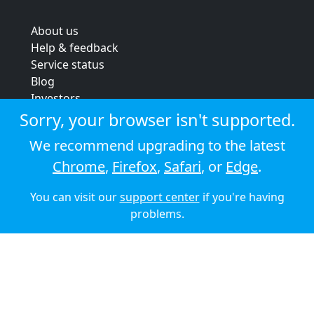
About us
Help & feedback
Service status
Blog
Investors
Strategic review
Sorry, your browser isn't supported.
Terms & conditions
We recommend upgrading to the latest
Privacy policy
Chrome
,
Firefox
,
Safari
, or
Edge
.
Cookie policy
You can visit our
support center
if you're having
© 2026 Audioboom
problems.