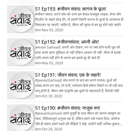
S1 Ep193: #जीवन संवाद: कागज के फूल!
#जीवन संवाद: अपने प्रेम को अगर हम केवल फेसबुक लाइक, शेयर और
रीट्वीट के सहारे छोड़ देंगे, तो हमारी जिंदगी कागज के फूलों के आसपास ही
सिमटकर रह जाएगी. जाहिर है, जीवन की सुगंध से हम दूर होते चले जाएंगे!
4m
•
Nov 03, 2020
S1 Ep192: #जीवनसंवाद: अपनी ओर!
Jeevan Samvad: अपनी ओर देखना, मन पर जमा होने वाली धूल को
साफ करते रहना मुश्किल तो नहीं लेकिन आसान भी नहीं. भीतर से इसके
प्रति सजग नहीं होने के कारण हम इससे दूर ही रहते हैं!
4m
•
Nov 03, 2020
S1 Ep191: जीवन संवाद: एक के सहारे!
#JeevanSamvad: बांध बनाने के बाद हम अपने तालाब, कुओं की
उपेक्षा करने लग जाएं, तो पानी, पर्यावरण कैसे बचेगा! रिश्‍तों पर भी यही बात
लागू होती है. जीवन और प्रकृति एक-दूसरे के सहयात्री हैं, विरोधी नहीं!
3m
•
Oct 30, 2020
S1 Ep190: #जीवन संवाद: नाजुक मन!
#JeevanSamvad: हमारे बुजुर्गों के पास जीवन को जानने-समझने का
गहरा, विविधतापूर्ण अनुभव रहा है, लेकिन हमने उसे नकार दिया. कोरोना
जैसे ही संकट हमारे पहले की पीढ़ियों ने देखे. उन्होंने कहीं अधिक कुशलता
से इनका सामना किया था.
4m
•
Oct 29, 2020