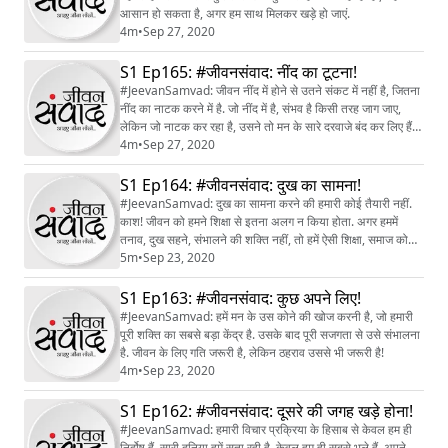
आसान हो सकता है, अगर हम साथ मिलकर खड़े हो जाएं.
4m
•
Sep 27, 2020
S1 Ep165: #जीवनसंवाद: नींद का टूटना!
#JeevanSamvad: जीवन नींद में होने से उतने संकट में नहीं है, जितना
नींद का नाटक करने में है. जो नींद में है, संभव है किसी तरह जाग जाए,
लेकिन जो नाटक कर रहा है, उसने तो मन के सारे दरवाजे बंद कर लिए हैं.
जिसने दरवाजे बंद कर लिए वह कैसे बाहर आएगा?
4m
•
Sep 27, 2020
S1 Ep164: #जीवनसंवाद: दुख का सामना!
#JeevanSamvad: दुख का सामना करने की हमारी कोई तैयारी नहीं.
काश! जीवन को हमने शिक्षा से इतना अलग न किया होता. अगर हममें
तनाव, दुख सहने, संभालने की शक्ति नहीं, तो हमें ऐसी शिक्षा, समाज को
बदलने के लिए तैयार होना होगा!
5m
•
Sep 23, 2020
S1 Ep163: #जीवनसंवाद: कुछ अपने लिए!
#JeevanSamvad: हमें मन के उस कोने की खोज करनी है, जो हमारी
पूरी शक्ति का सबसे बड़ा केंद्र है. उसके बाद पूरी सजगता से उसे संभालना
है. जीवन के लिए गति जरूरी है, लेकिन ठहराव उससे भी जरूरी है!
4m
•
Sep 23, 2020
S1 Ep162: #जीवनसंवाद: दूसरे की जगह खड़े होना!
#JeevanSamvad: हमारी विचार प्रक्रिया के हिसाब से केवल हम ही
निर्दोष हैं. सारी दुनिया हमें सता रही है. केवल हम ही सबसे भले हैं. अपने