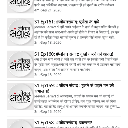
प्रति यह अतिरिक्त उदारता, भावुकता ही हमें दूसरों के प्रति कठोरता
प्रदान करती है.
4m
•
Sep 21, 2020
S1 Ep161: #जीवनसंवाद: पूर्णता के दावे!
Jeevan Samvad: हमें अपने अहंकार के दावों से बहुत शक्ति मिलती है.
अहंकार को सारा खाद-पानी अपने पूर्ण होने के विचार से मिलता है. हम भूल
रहे हैं कि पूर्णता केवल ख़याली पुलाव है. इसकी कोई महक, सुगंध नहीं.
3m
•
Sep 18, 2020
S1 Ep160: #जीवन संवाद: दुखी करने की आदत!
क्षमा तो ऐसे मांगी जाती है, जैसे खूब प्यासे होने पर किसी पानी पिलाने वाले
के प्रति गहरी श्रद्धा/स्नेह हो मन में! क्षमा जब तक मन में उतरकर नहीं मांगी
जाएगी, अतीत का मैल सरलता से साफ नहीं होगा!
3m
•
Sep 18, 2020
S1 Ep159: #जीवन संवाद : टूटने से पहले मन को
संभालना!
Jeevan Samvad: आत्महत्या, उदासी के खयाल मन को सताएं, तो
सबसे पहले अकेलेपन की दीवार तोड़िए. बात शुरू कीजिए. मन की गिरह
खोलिए. मत सोचिए आंसुओं से आपको कमजोर समझा जाएगा. यह दुनिया
कोमलता, आंसू पर ही टिकी है!
3m
•
Sep 16, 2020
S1 Ep158: #जीवनसंवाद: घबराना!
Jeevan Samvad: एक हरा-भरा पेड़ तने और पत्तियों के सहारे नहीं होता.